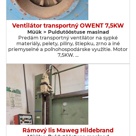
Ventilátor transportný OWENT 7,5KW
Müük > Puidutööstuse masinad
Predám transportný ventilátor na sypké
materiály, pelety, piliny, štiepku, zrno a iné
priemyselné a poľnohospodárske využitie. Motor
7,5KW. …
Rámový lis Maweg Hildebrand