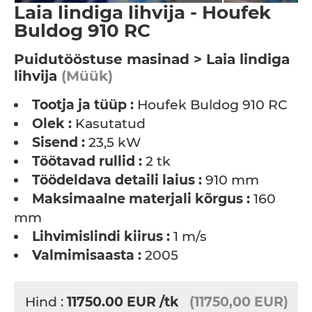
Laia lindiga lihvija - Houfek
Buldog 910 RC
Puidutööstuse masinad > Laia lindiga
lihvija
(Müük)
Tootja ja tüüp :
Houfek Buldog 910 RC
Olek :
Kasutatud
Sisend :
23,5 kW
Töötavad rullid :
2 tk
Töödeldava detaili laius :
910 mm
Maksimaalne materjali kõrgus :
160
mm
Lihvimislindi kiirus :
1 m/s
Valmimisaasta :
2005
Hind :
11750.00
EUR
/tk
(11750,00 EUR)