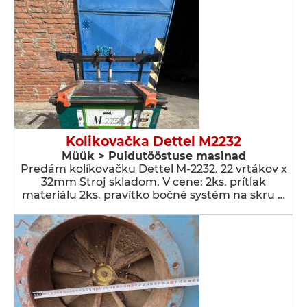
Kolikovačka Dettel M2232
Müük > Puidutööstuse masinad
Predám kolíkovačku Dettel M-2232. 22 vrtákov x
32mm Stroj skladom. V cene: 2ks. prítlak
materiálu 2ks. pravítko bočné systém na skru …