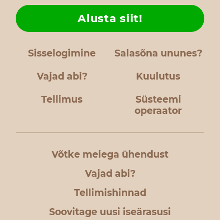
Alusta siit!
Sisselogimine
Salasõna ununes?
Vajad abi?
Kuulutus
Tellimus
Süsteemi
operaator
Võtke meiega ühendust
Vajad abi?
Tellimishinnad
Soovitage uusi iseärasusi