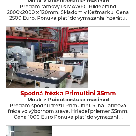
Müük > Puidutööstuse masinad
Predám rámový lis MAWEG Hildebrand
2800x2000 x 120mm. Skladom v Kežmarku. Cena
2500 Euro. Ponuka platí do vymazania inzerátu.
Spodná frézka Primultini 35mm
Müük > Puidutööstuse masinad
Predám spodnú frézu Primultini. Silná liatinová
fréza vo výbornom stave. Hriadeľ priemer 35mm.
Cena 1000 Euro Ponuka platí do vymazani …