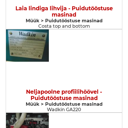
Laia lindiga lihvija - Puidutööstuse
masinad
Müük > Puidutööstuse masinad
Costa top and bottom
Neljapoolne profiilihöövel -
Puidutööstuse masinad
Müük > Puidutööstuse masinad
Wadkin GA220