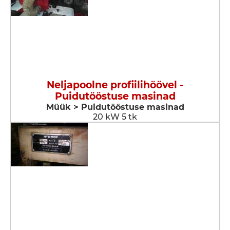
Neljapoolne profiilihöövel -
Puidutööstuse masinad
Müük > Puidutööstuse masinad
20 kW 5 tk