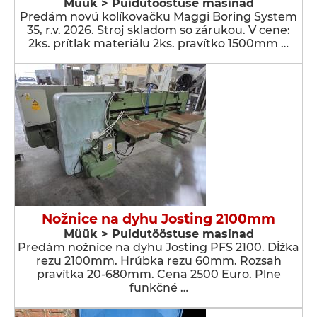
Müük > Puidutööstuse masinad
Predám novú kolíkovačku Maggi Boring System
35, r.v. 2026. Stroj skladom so zárukou. V cene:
2ks. prítlak materiálu 2ks. pravítko 1500mm …
Nožnice na dyhu Josting 2100mm
Müük > Puidutööstuse masinad
Predám nožnice na dyhu Josting PFS 2100. Dĺžka
rezu 2100mm. Hrúbka rezu 60mm. Rozsah
pravítka 20-680mm. Cena 2500 Euro. Plne
funkčné …