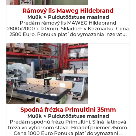
Rámový lis Maweg Hildebrand
Müük > Puidutööstuse masinad
Predám rámový lis MAWEG Hildebrand
2800x2000 x 120mm. Skladom v Kežmarku. Cena
2500 Euro. Ponuka platí do vymazania inzerátu.
Spodná frézka Primultini 35mm
Müük > Puidutööstuse masinad
Predám spodnú frézu Primultini. Silná liatinová
fréza vo výbornom stave. Hriadeľ priemer 35mm.
Cena 1000 Euro Ponuka platí do vymazani …