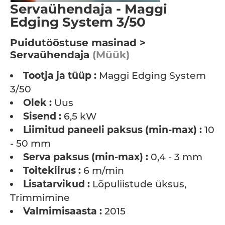
Servaühendaja - Maggi
Edging System 3/50
Puidutööstuse masinad >
Servaühendaja
(Müük)
Tootja ja tüüp :
Maggi Edging System
3/50
Olek :
Uus
Sisend :
6,5 kW
Liimitud paneeli paksus (min-max) :
10
- 50 mm
Serva paksus (min-max) :
0,4 - 3 mm
Toitekiirus :
6 m/min
Lisatarvikud :
Lõpuliistude üksus,
Trimmimine
Valmimisaasta :
2015