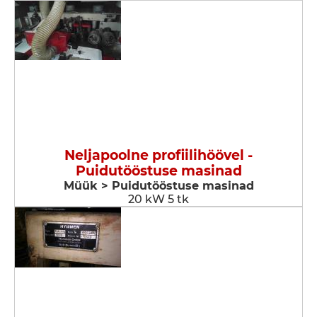
Neljapoolne profiilihöövel -
Puidutööstuse masinad
Müük > Puidutööstuse masinad
20 kW 5 tk