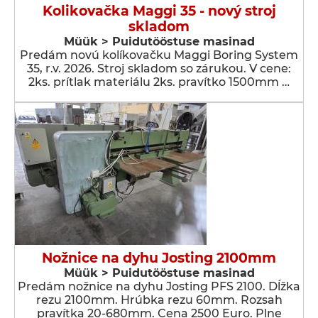
Kolikovačka Maggi 35 - nový stroj
skladom
Müük > Puidutööstuse masinad
Predám novú kolíkovačku Maggi Boring System
35, r.v. 2026. Stroj skladom so zárukou. V cene:
2ks. prítlak materiálu 2ks. pravítko 1500mm …
Nožnice na dyhu Josting 2100mm
Müük > Puidutööstuse masinad
Predám nožnice na dyhu Josting PFS 2100. Dĺžka
rezu 2100mm. Hrúbka rezu 60mm. Rozsah
pravítka 20-680mm. Cena 2500 Euro. Plne