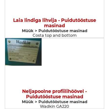
Laia lindiga lihvija - Puidutööstuse
masinad
Müük > Puidutööstuse masinad
Costa top and bottom
Neljapoolne profiilihöövel -
Puidutööstuse masinad
Müük > Puidutööstuse masinad
Wadkin GA220