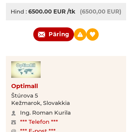
Hind :
6500.00
EUR
/tk
(6500,00 EUR)
Päring
Optimall
Štúrova 5
Kežmarok, Slovakkia
Ing. Roman Kurila
*** Telefon ***
*** E-post ***