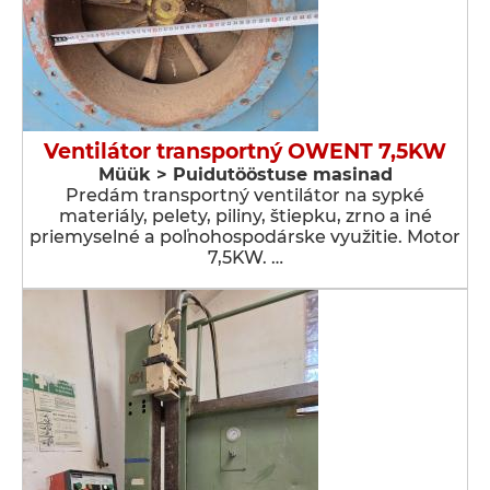
Ventilátor transportný OWENT 7,5KW
Müük > Puidutööstuse masinad
Predám transportný ventilátor na sypké
materiály, pelety, piliny, štiepku, zrno a iné
priemyselné a poľnohospodárske využitie. Motor
7,5KW. …