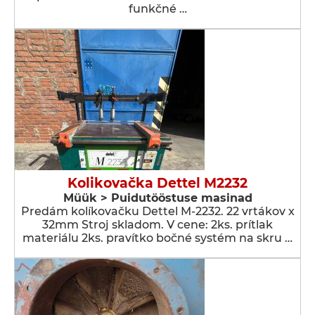
funkčné …
Kolikovačka Dettel M2232
Müük > Puidutööstuse masinad
Predám kolíkovačku Dettel M-2232. 22 vrtákov x
32mm Stroj skladom. V cene: 2ks. prítlak
materiálu 2ks. pravítko bočné systém na skru …