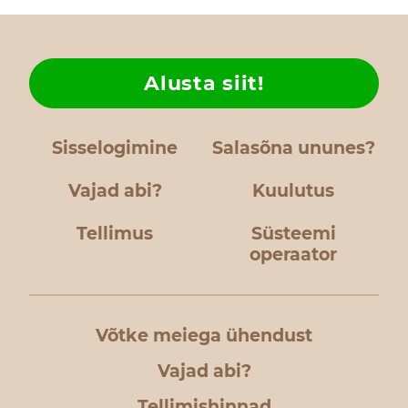
Alusta siit!
Sisselogimine
Salasõna ununes?
Vajad abi?
Kuulutus
Tellimus
Süsteemi
operaator
Võtke meiega ühendust
Vajad abi?
Tellimishinnad