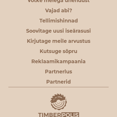
Võtke meiega ühendust
Vajad abi?
Tellimishinnad
Soovitage uusi iseärasusi
Kirjutage meile arvustus
Kutsuge sõpru
Reklaamikampaania
Partnerlus
Partnerid