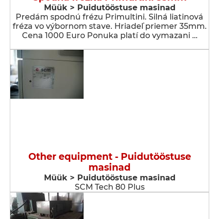
Müük > Puidutööstuse masinad
Predám spodnú frézu Primultini. Silná liatinová
fréza vo výbornom stave. Hriadeľ priemer 35mm.
Cena 1000 Euro Ponuka platí do vymazani …
Other equipment - Puidutööstuse
masinad
Müük > Puidutööstuse masinad
SCM Tech 80 Plus