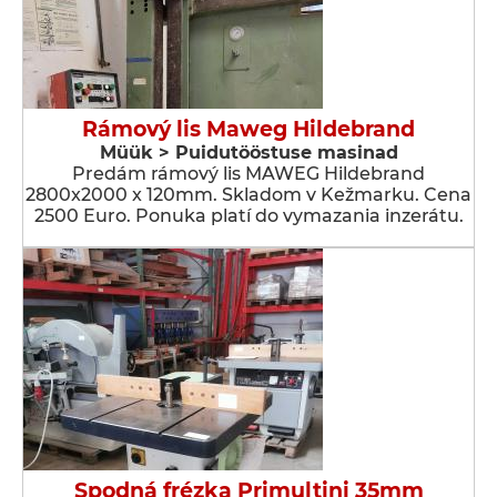
Rámový lis Maweg Hildebrand
Müük > Puidutööstuse masinad
Predám rámový lis MAWEG Hildebrand
2800x2000 x 120mm. Skladom v Kežmarku. Cena
2500 Euro. Ponuka platí do vymazania inzerátu.
Spodná frézka Primultini 35mm