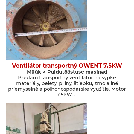
Ventilátor transportný OWENT 7,5KW
Müük > Puidutööstuse masinad
Predám transportný ventilátor na sypké
materiály, pelety, piliny, štiepku, zrno a iné
priemyselné a poľnohospodárske využitie. Motor
7,5KW. …