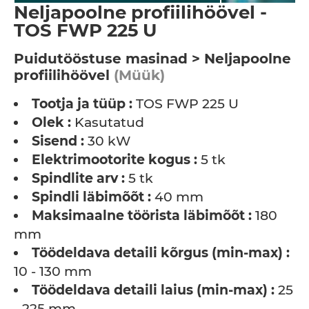
Neljapoolne profiilihöövel -
TOS FWP 225 U
Puidutööstuse masinad > Neljapoolne
profiilihöövel
(Müük)
Tootja ja tüüp :
TOS FWP 225 U
Olek :
Kasutatud
Sisend :
30 kW
Elektrimootorite kogus :
5 tk
Spindlite arv :
5 tk
Spindli läbimõõt :
40 mm
Maksimaalne töörista läbimõõt :
180
mm
Töödeldava detaili kõrgus (min-max) :
10 - 130 mm
Töödeldava detaili laius (min-max) :
25
- 225 mm