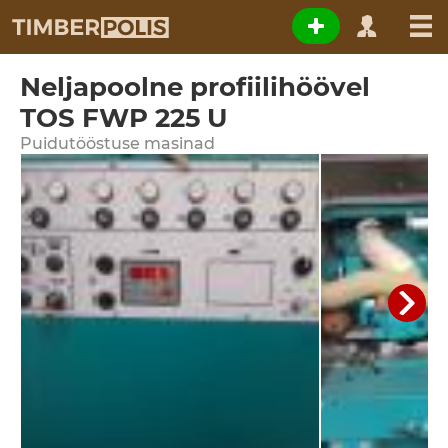
Neljapoolne profiilihöövel
TOS FWP 225 U
Puidutööstuse masinad