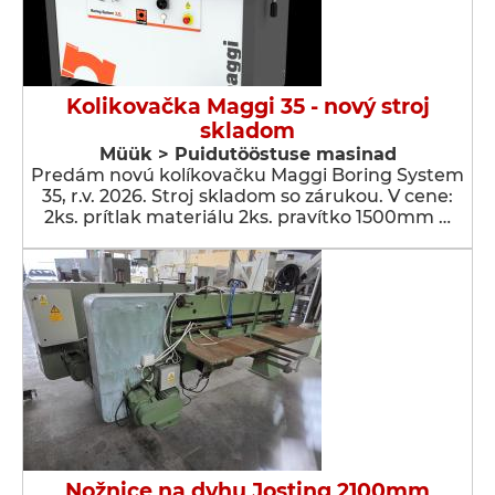
Kolikovačka Maggi 35 - nový stroj
skladom
Müük > Puidutööstuse masinad
Predám novú kolíkovačku Maggi Boring System
35, r.v. 2026. Stroj skladom so zárukou. V cene:
2ks. prítlak materiálu 2ks. pravítko 1500mm …
Nožnice na dyhu Josting 2100mm