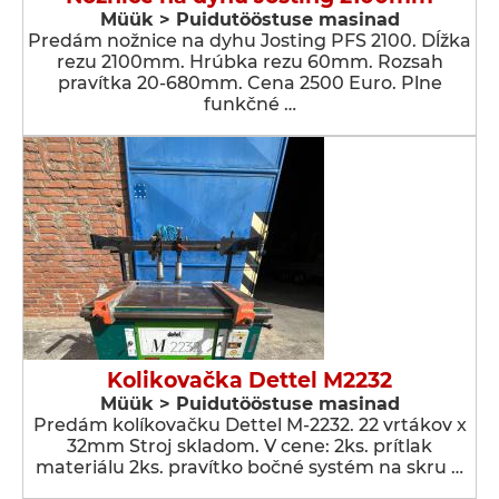
Müük > Puidutööstuse masinad
Predám nožnice na dyhu Josting PFS 2100. Dĺžka
rezu 2100mm. Hrúbka rezu 60mm. Rozsah
pravítka 20-680mm. Cena 2500 Euro. Plne
funkčné …
Kolikovačka Dettel M2232
Müük > Puidutööstuse masinad
Predám kolíkovačku Dettel M-2232. 22 vrtákov x
32mm Stroj skladom. V cene: 2ks. prítlak
materiálu 2ks. pravítko bočné systém na skru …