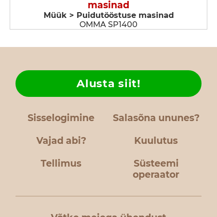
masinad
Müük > Puidutööstuse masinad
OMMA SP1400
Alusta siit!
Sisselogimine
Salasõna ununes?
Vajad abi?
Kuulutus
Tellimus
Süsteemi
operaator