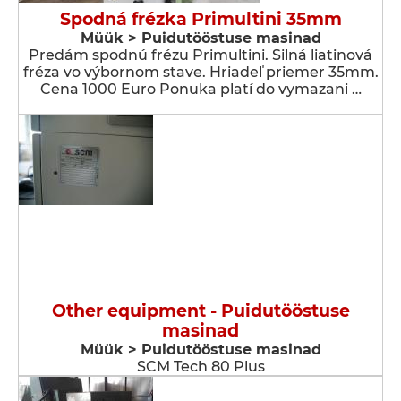
Spodná frézka Primultini 35mm
Müük > Puidutööstuse masinad
Predám spodnú frézu Primultini. Silná liatinová
fréza vo výbornom stave. Hriadeľ priemer 35mm.
Cena 1000 Euro Ponuka platí do vymazani …
Other equipment - Puidutööstuse
masinad
Müük > Puidutööstuse masinad
SCM Tech 80 Plus