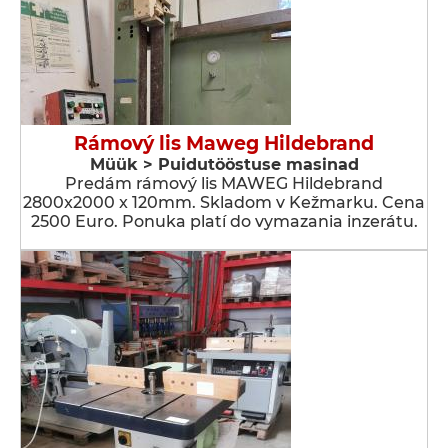
Rámový lis Maweg Hildebrand
Müük > Puidutööstuse masinad
Predám rámový lis MAWEG Hildebrand
2800x2000 x 120mm. Skladom v Kežmarku. Cena
2500 Euro. Ponuka platí do vymazania inzerátu.