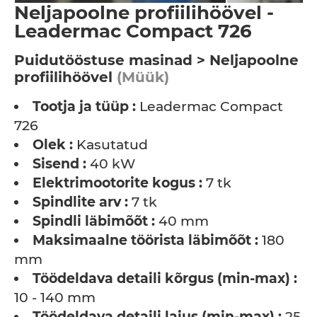
Neljapoolne profiilihöövel -
Leadermac Compact 726
Puidutööstuse masinad > Neljapoolne
profiilihöövel
(Müük)
Tootja ja tüüp :
Leadermac Compact
726
Olek :
Kasutatud
Sisend :
40 kW
Elektrimootorite kogus :
7 tk
Spindlite arv :
7 tk
Spindli läbimõõt :
40 mm
Maksimaalne töörista läbimõõt :
180
mm
Töödeldava detaili kõrgus (min-max) :
10 - 140 mm
Töödeldava detaili laius (min-max) :
25