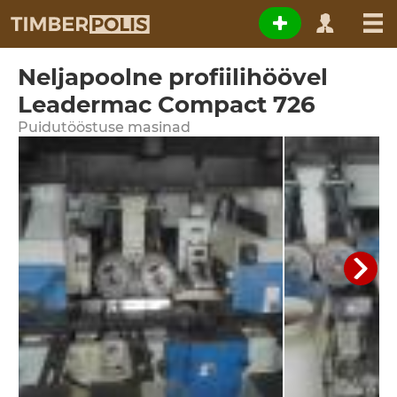
Neljapoolne profiilihöövel
Leadermac Compact 726
Puidutööstuse masinad