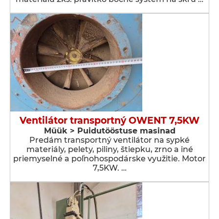
Ventilátor transportný OWENT 7,5KW
Müük > Puidutööstuse masinad
Predám transportný ventilátor na sypké
materiály, pelety, piliny, štiepku, zrno a iné
priemyselné a poľnohospodárske využitie. Motor
7,5KW. …