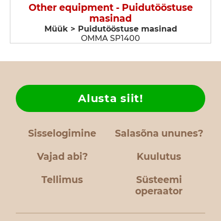
Other equipment - Puidutööstuse
masinad
Müük > Puidutööstuse masinad
OMMA SP1400
Alusta siit!
Sisselogimine
Salasõna ununes?
Vajad abi?
Kuulutus
Tellimus
Süsteemi
operaator