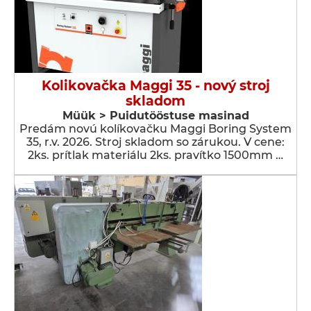
Kolikovačka Maggi 35 - nový stroj
skladom
Müük > Puidutööstuse masinad
Predám novú kolíkovačku Maggi Boring System
35, r.v. 2026. Stroj skladom so zárukou. V cene:
2ks. prítlak materiálu 2ks. pravítko 1500mm …