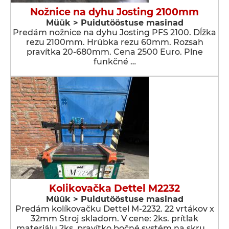
Nožnice na dyhu Josting 2100mm
Müük > Puidutööstuse masinad
Predám nožnice na dyhu Josting PFS 2100. Dĺžka
rezu 2100mm. Hrúbka rezu 60mm. Rozsah
pravítka 20-680mm. Cena 2500 Euro. Plne
funkčné …
Kolikovačka Dettel M2232
Müük > Puidutööstuse masinad
Predám kolíkovačku Dettel M-2232. 22 vrtákov x
32mm Stroj skladom. V cene: 2ks. prítlak
materiálu 2ks. pravítko bočné systém na skru …