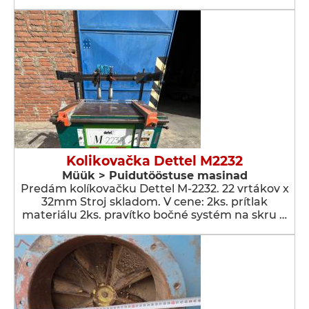
Kolikovačka Dettel M2232
Müük > Puidutööstuse masinad
Predám kolíkovačku Dettel M-2232. 22 vrtákov x
32mm Stroj skladom. V cene: 2ks. prítlak
materiálu 2ks. pravítko bočné systém na skru …