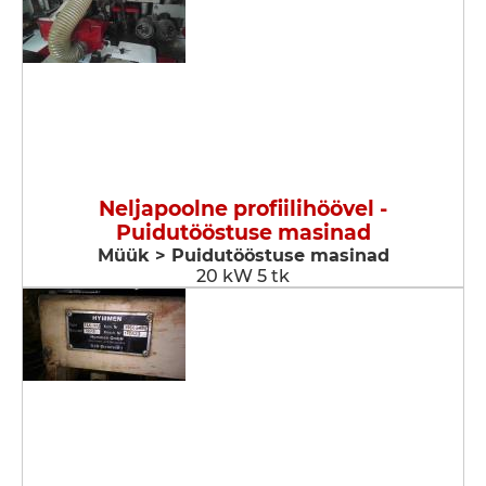
Neljapoolne profiilihöövel -
Puidutööstuse masinad
Müük > Puidutööstuse masinad
20 kW 5 tk