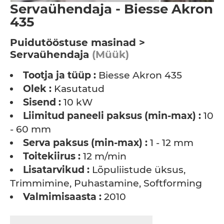
Servaühendaja - Biesse Akron
435
Puidutööstuse masinad >
Servaühendaja
(Müük)
Tootja ja tüüp :
Biesse Akron 435
Olek :
Kasutatud
Sisend :
10 kW
Liimitud paneeli paksus (min-max) :
10
- 60 mm
Serva paksus (min-max) :
1 - 12 mm
Toitekiirus :
12 m/min
Lisatarvikud :
Lõpuliistude üksus,
Trimmimine, Puhastamine, Softforming
Valmimisaasta :
2010