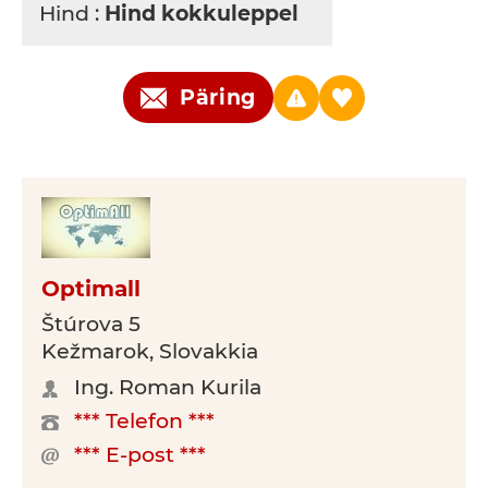
Hind :
Hind kokkuleppel
Päring
Optimall
Štúrova 5
Kežmarok, Slovakkia
Ing. Roman Kurila
*** Telefon ***
*** E-post ***