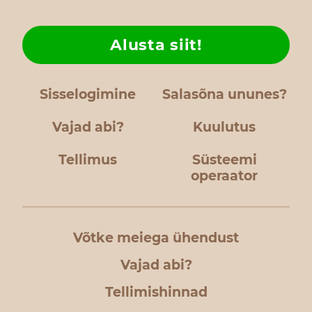
Alusta siit!
Sisselogimine
Salasõna ununes?
Vajad abi?
Kuulutus
Tellimus
Süsteemi
operaator
Võtke meiega ühendust
Vajad abi?
Tellimishinnad