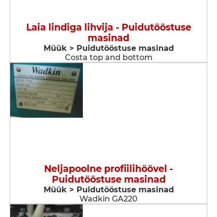
Laia lindiga lihvija - Puidutööstuse
masinad
Müük > Puidutööstuse masinad
Costa top and bottom
Neljapoolne profiilihöövel -
Puidutööstuse masinad
Müük > Puidutööstuse masinad
Wadkin GA220