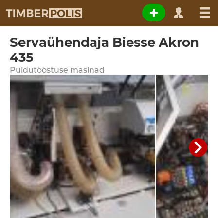
Servaühendaja Biesse Akron
435
Puidutööstuse masinad