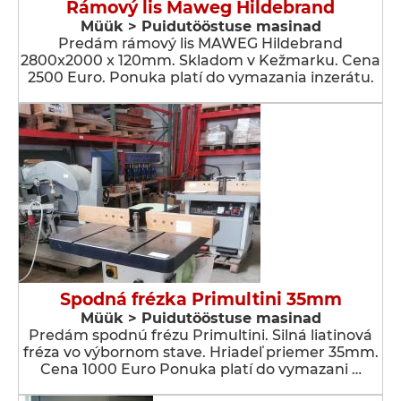
Rámový lis Maweg Hildebrand
Müük > Puidutööstuse masinad
Predám rámový lis MAWEG Hildebrand
2800x2000 x 120mm. Skladom v Kežmarku. Cena
2500 Euro. Ponuka platí do vymazania inzerátu.
Spodná frézka Primultini 35mm
Müük > Puidutööstuse masinad
Predám spodnú frézu Primultini. Silná liatinová
fréza vo výbornom stave. Hriadeľ priemer 35mm.
Cena 1000 Euro Ponuka platí do vymazani …