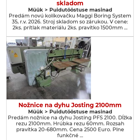
skladom
Müük > Puidutööstuse masinad
Predám novú kolíkovačku Maggi Boring System
35, r.v. 2026. Stroj skladom so zárukou. V cene:
2ks. prítlak materiálu 2ks. pravítko 1500mm …
Nožnice na dyhu Josting 2100mm
Müük > Puidutööstuse masinad
Predám nožnice na dyhu Josting PFS 2100. Dĺžka
rezu 2100mm. Hrúbka rezu 60mm. Rozsah
pravítka 20-680mm. Cena 2500 Euro. Plne
funkčné …