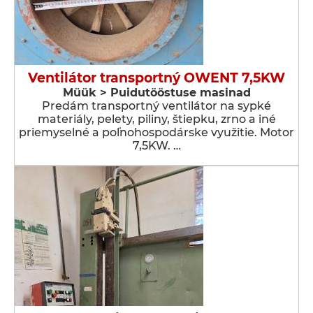
Ventilátor transportný OWENT 7,5KW
Müük > Puidutööstuse masinad
Predám transportný ventilátor na sypké
materiály, pelety, piliny, štiepku, zrno a iné
priemyselné a poľnohospodárske využitie. Motor
7,5KW. …