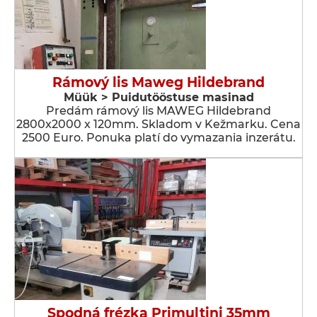
Rámový lis Maweg Hildebrand
Müük > Puidutööstuse masinad
Predám rámový lis MAWEG Hildebrand
2800x2000 x 120mm. Skladom v Kežmarku. Cena
2500 Euro. Ponuka platí do vymazania inzerátu.
Spodná frézka Primultini 35mm