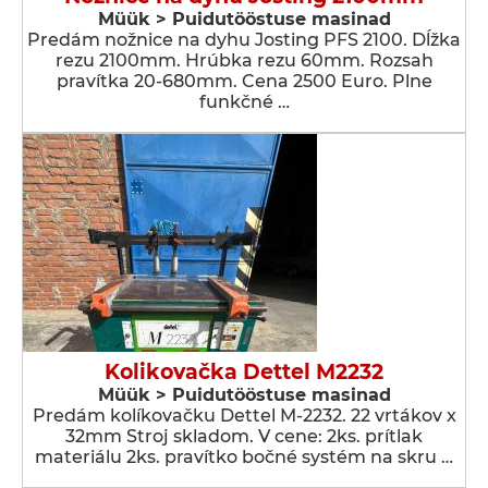
Müük > Puidutööstuse masinad
Predám nožnice na dyhu Josting PFS 2100. Dĺžka
rezu 2100mm. Hrúbka rezu 60mm. Rozsah
pravítka 20-680mm. Cena 2500 Euro. Plne
funkčné …
Kolikovačka Dettel M2232
Müük > Puidutööstuse masinad
Predám kolíkovačku Dettel M-2232. 22 vrtákov x
32mm Stroj skladom. V cene: 2ks. prítlak
materiálu 2ks. pravítko bočné systém na skru …