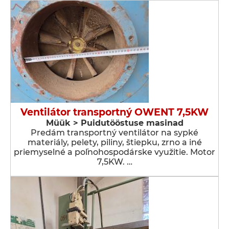
Ventilátor transportný OWENT 7,5KW
Müük > Puidutööstuse masinad
Predám transportný ventilátor na sypké
materiály, pelety, piliny, štiepku, zrno a iné
priemyselné a poľnohospodárske využitie. Motor
7,5KW. …