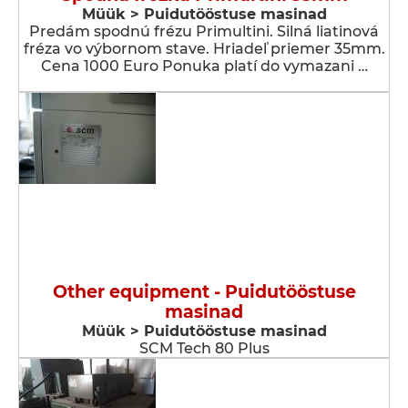
Müük > Puidutööstuse masinad
Predám spodnú frézu Primultini. Silná liatinová
fréza vo výbornom stave. Hriadeľ priemer 35mm.
Cena 1000 Euro Ponuka platí do vymazani …
Other equipment - Puidutööstuse
masinad
Müük > Puidutööstuse masinad
SCM Tech 80 Plus