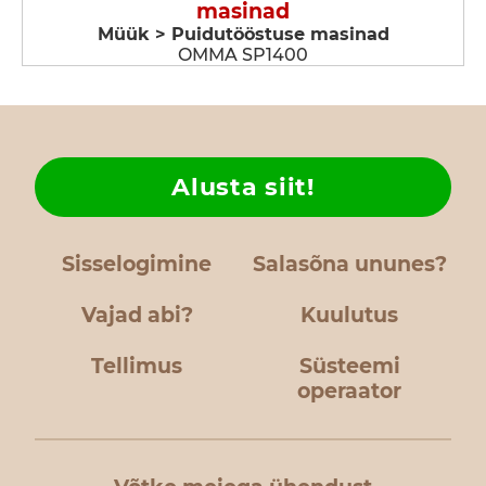
masinad
Müük > Puidutööstuse masinad
OMMA SP1400
Alusta siit!
Sisselogimine
Salasõna ununes?
Vajad abi?
Kuulutus
Tellimus
Süsteemi
operaator