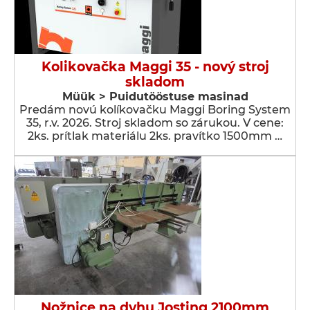
Kolikovačka Maggi 35 - nový stroj
skladom
Müük > Puidutööstuse masinad
Predám novú kolíkovačku Maggi Boring System
35, r.v. 2026. Stroj skladom so zárukou. V cene:
2ks. prítlak materiálu 2ks. pravítko 1500mm …
Nožnice na dyhu Josting 2100mm