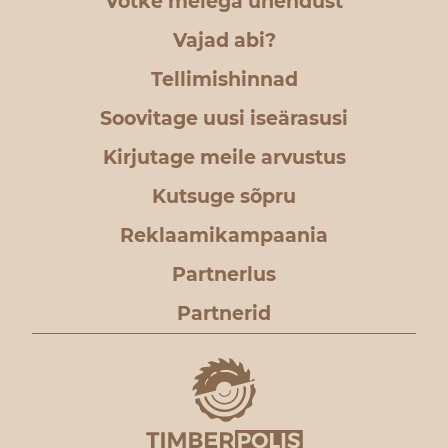
Võtke meiega ühendust
Vajad abi?
Tellimishinnad
Soovitage uusi iseärasusi
Kirjutage meile arvustus
Kutsuge sõpru
Reklaamikampaania
Partnerlus
Partnerid