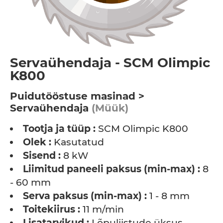
Servaühendaja - SCM Olimpic
K800
Puidutööstuse masinad >
Servaühendaja
(Müük)
Tootja ja tüüp :
SCM Olimpic K800
Olek :
Kasutatud
Sisend :
8 kW
Liimitud paneeli paksus (min-max) :
8
- 60 mm
Serva paksus (min-max) :
1 - 8 mm
Toitekiirus :
11 m/min
Lisatarvikud :
Lõpuliistude üksus,