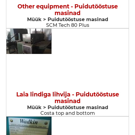
Other equipment - Puidutööstuse
masinad
Müük > Puidutööstuse masinad
SCM Tech 80 Plus
Laia lindiga lihvija - Puidutööstuse
masinad
Müük > Puidutööstuse masinad
Costa top and bottom