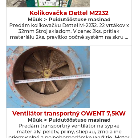
Kolikovačka Dettel M2232
Müük > Puidutööstuse masinad
Predám kolíkovačku Dettel M-2232. 22 vrtákov x
32mm Stroj skladom. V cene: 2ks. prítlak
materiálu 2ks. pravítko bočné systém na skru …
Ventilátor transportný OWENT 7,5KW
Müük > Puidutööstuse masinad
Predám transportný ventilátor na sypké
materiály, pelety, piliny, štiepku, zrno a iné
priemyselné a poľnohospodárske využitie. Motor