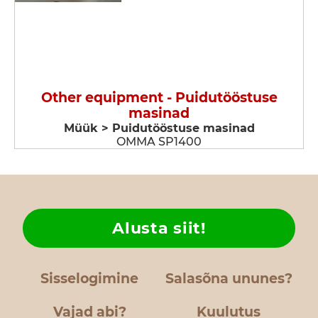
Other equipment - Puidutööstuse
masinad
Müük > Puidutööstuse masinad
OMMA SP1400
Alusta siit!
Sisselogimine
Salasõna ununes?
Vajad abi?
Kuulutus