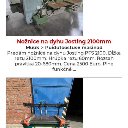
Nožnice na dyhu Josting 2100mm
Müük > Puidutööstuse masinad
Predám nožnice na dyhu Josting PFS 2100. Dĺžka
rezu 2100mm. Hrúbka rezu 60mm. Rozsah
pravítka 20-680mm. Cena 2500 Euro. Plne
funkčné …