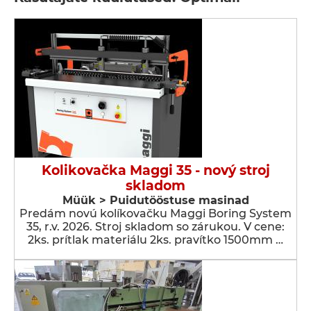
Kolikovačka Maggi 35 - nový stroj
skladom
Müük > Puidutööstuse masinad
Predám novú kolíkovačku Maggi Boring System
35, r.v. 2026. Stroj skladom so zárukou. V cene:
2ks. prítlak materiálu 2ks. pravítko 1500mm …