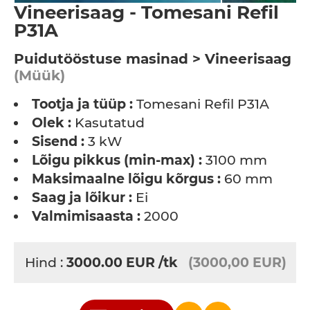
Vineerisaag - Tomesani Refil
P31A
Puidutööstuse masinad > Vineerisaag
(Müük)
Tootja ja tüüp :
Tomesani Refil P31A
Olek :
Kasutatud
Sisend :
3 kW
Lõigu pikkus (min-max) :
3100 mm
Maksimaalne lõigu kõrgus :
60 mm
Saag ja lõikur :
Ei
Valmimisaasta :
2000
Hind :
3000.00
EUR
/tk
(3000,00 EUR)