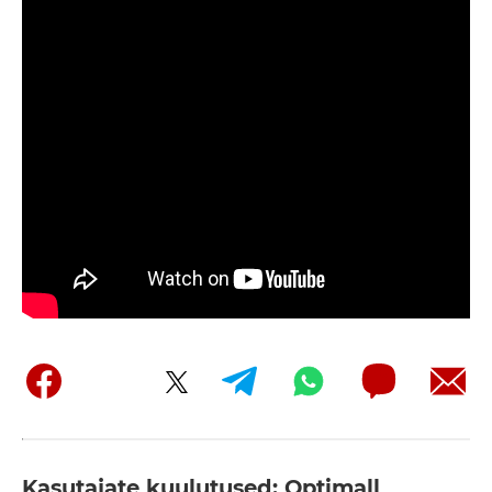
Kasutajate kuulutused: Optimall