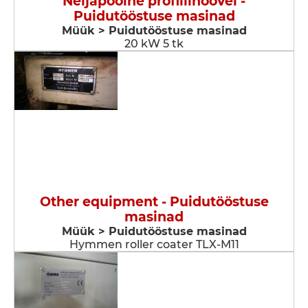
Neljapoolne profiilihöövel -
Puidutööstuse masinad
Müük > Puidutööstuse masinad
20 kW 5 tk
Other equipment - Puidutööstuse
masinad
Müük > Puidutööstuse masinad
Hymmen roller coater TLX-M11