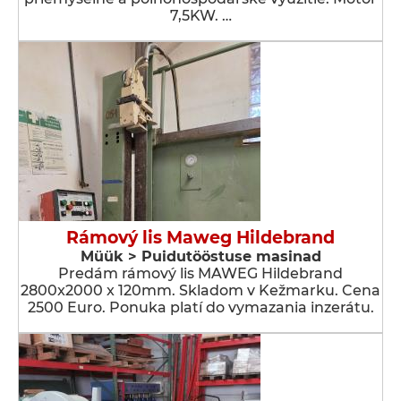
7,5KW. …
Rámový lis Maweg Hildebrand
Müük > Puidutööstuse masinad
Predám rámový lis MAWEG Hildebrand
2800x2000 x 120mm. Skladom v Kežmarku. Cena
2500 Euro. Ponuka platí do vymazania inzerátu.