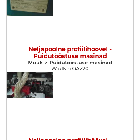
Neljapoolne profiilihöövel -
Puidutööstuse masinad
Müük > Puidutööstuse masinad
Wadkin GA220