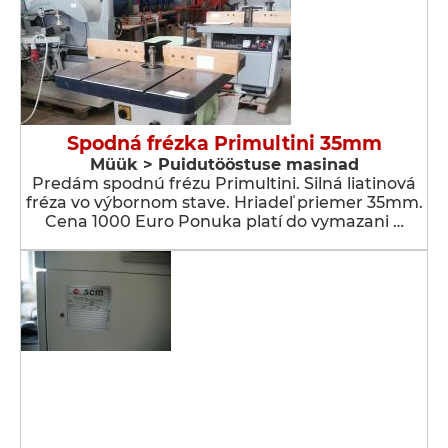
Spodná frézka Primultini 35mm
Müük > Puidutööstuse masinad
Predám spodnú frézu Primultini. Silná liatinová
fréza vo výbornom stave. Hriadeľ priemer 35mm.
Cena 1000 Euro Ponuka platí do vymazani …