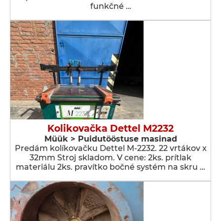
funkčné …
Kolikovačka Dettel M2232
Müük > Puidutööstuse masinad
Predám kolíkovačku Dettel M-2232. 22 vrtákov x
32mm Stroj skladom. V cene: 2ks. prítlak
materiálu 2ks. pravítko bočné systém na skru …