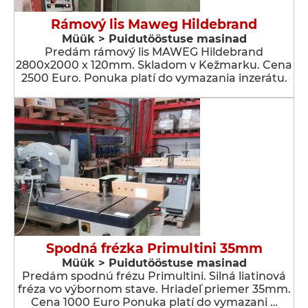
Rámový lis Maweg Hildebrand
Müük > Puidutööstuse masinad
Predám rámový lis MAWEG Hildebrand
2800x2000 x 120mm. Skladom v Kežmarku. Cena
2500 Euro. Ponuka platí do vymazania inzerátu.
Spodná frézka Primultini 35mm
Müük > Puidutööstuse masinad
Predám spodnú frézu Primultini. Silná liatinová
fréza vo výbornom stave. Hriadeľ priemer 35mm.
Cena 1000 Euro Ponuka platí do vymazani …