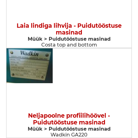
Laia lindiga lihvija - Puidutööstuse
masinad
Müük > Puidutööstuse masinad
Costa top and bottom
Neljapoolne profiilihöövel -
Puidutööstuse masinad
Müük > Puidutööstuse masinad
Wadkin GA220