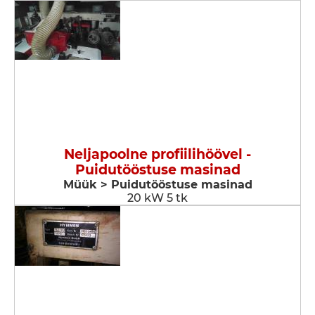
Neljapoolne profiilihöövel -
Puidutööstuse masinad
Müük > Puidutööstuse masinad
20 kW 5 tk