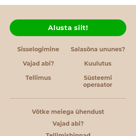
Alusta siit!
Sisselogimine
Salasõna ununes?
Vajad abi?
Kuulutus
Tellimus
Süsteemi
operaator
Võtke meiega ühendust
Vajad abi?
Tellimishinnad