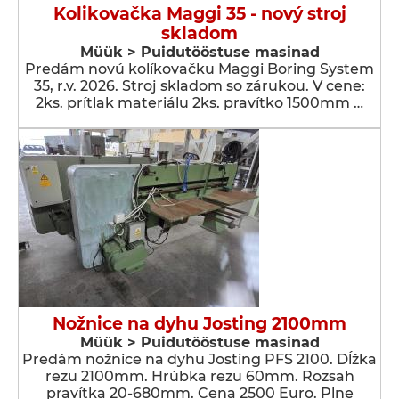
Kolikovačka Maggi 35 - nový stroj
skladom
Müük > Puidutööstuse masinad
Predám novú kolíkovačku Maggi Boring System
35, r.v. 2026. Stroj skladom so zárukou. V cene:
2ks. prítlak materiálu 2ks. pravítko 1500mm …
Nožnice na dyhu Josting 2100mm
Müük > Puidutööstuse masinad
Predám nožnice na dyhu Josting PFS 2100. Dĺžka
rezu 2100mm. Hrúbka rezu 60mm. Rozsah
pravítka 20-680mm. Cena 2500 Euro. Plne