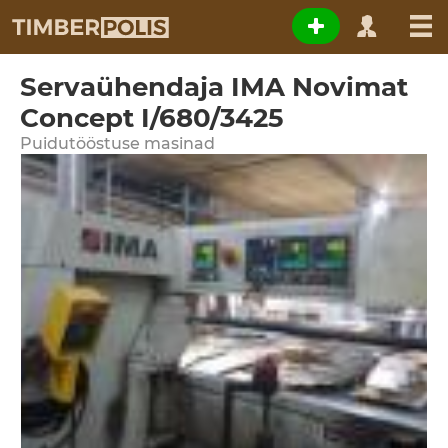
Servaühendaja IMA Novimat
Concept I/680/3425
Puidutööstuse masinad