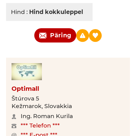
Hind :
Hind kokkuleppel
Päring
Optimall
Štúrova 5
Kežmarok, Slovakkia
Ing. Roman Kurila
*** Telefon ***
*** E-post ***