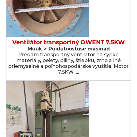
Ventilátor transportný OWENT 7,5KW
Müük > Puidutööstuse masinad
Predám transportný ventilátor na sypké
materiály, pelety, piliny, štiepku, zrno a iné
priemyselné a poľnohospodárske využitie. Motor
7,5KW. …