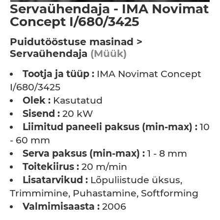
Servaühendaja - IMA Novimat
Concept I/680/3425
Puidutööstuse masinad >
Servaühendaja
(Müük)
Tootja ja tüüp :
IMA Novimat Concept
I/680/3425
Olek :
Kasutatud
Sisend :
20 kW
Liimitud paneeli paksus (min-max) :
10
- 60 mm
Serva paksus (min-max) :
1 - 8 mm
Toitekiirus :
20 m/min
Lisatarvikud :
Lõpuliistude üksus,
Trimmimine, Puhastamine, Softforming
Valmimisaasta :
2006