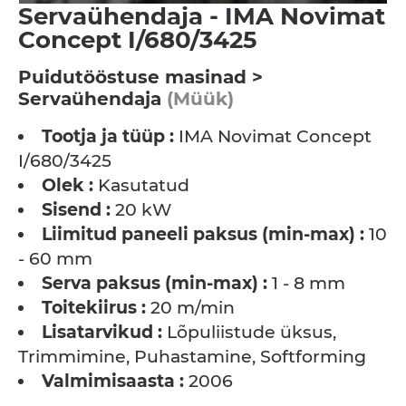
Servaühendaja - IMA Novimat
Concept I/680/3425
Puidutööstuse masinad >
Servaühendaja
(Müük)
Tootja ja tüüp :
IMA Novimat Concept
I/680/3425
Olek :
Kasutatud
Sisend :
20 kW
Liimitud paneeli paksus (min-max) :
10
- 60 mm
Serva paksus (min-max) :
1 - 8 mm
Toitekiirus :
20 m/min
Lisatarvikud :
Lõpuliistude üksus,
Trimmimine, Puhastamine, Softforming
Valmimisaasta :
2006