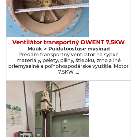
Ventilátor transportný OWENT 7,5KW
Müük > Puidutööstuse masinad
Predám transportný ventilátor na sypké
materiály, pelety, piliny, štiepku, zrno a iné
priemyselné a poľnohospodárske využitie. Motor
7,5KW. …