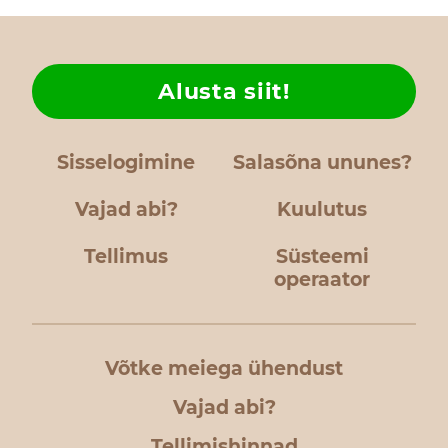
Alusta siit!
Sisselogimine
Salasõna ununes?
Vajad abi?
Kuulutus
Tellimus
Süsteemi
operaator
Võtke meiega ühendust
Vajad abi?
Tellimishinnad