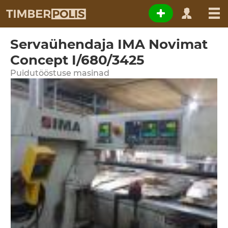
Servaühendaja IMA Novimat
Concept I/680/3425
Puidutööstuse masinad