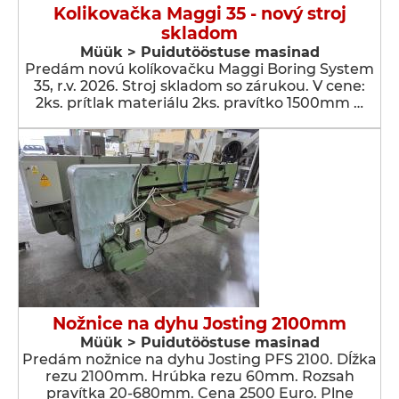
Kolikovačka Maggi 35 - nový stroj
skladom
Müük > Puidutööstuse masinad
Predám novú kolíkovačku Maggi Boring System
35, r.v. 2026. Stroj skladom so zárukou. V cene:
2ks. prítlak materiálu 2ks. pravítko 1500mm …
Nožnice na dyhu Josting 2100mm
Müük > Puidutööstuse masinad
Predám nožnice na dyhu Josting PFS 2100. Dĺžka
rezu 2100mm. Hrúbka rezu 60mm. Rozsah
pravítka 20-680mm. Cena 2500 Euro. Plne