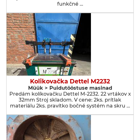
funkčné …
Kolikovačka Dettel M2232
Müük > Puidutööstuse masinad
Predám kolíkovačku Dettel M-2232. 22 vrtákov x
32mm Stroj skladom. V cene: 2ks. prítlak
materiálu 2ks. pravítko bočné systém na skru …