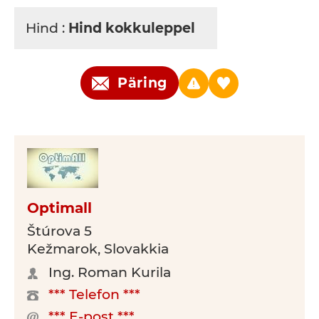
Hind :
Hind kokkuleppel
Päring
Optimall
Štúrova 5
Kežmarok, Slovakkia
Ing. Roman Kurila
*** Telefon ***
*** E-post ***