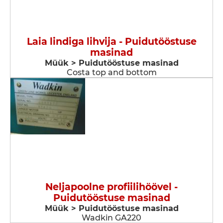
Laia lindiga lihvija - Puidutööstuse
masinad
Müük > Puidutööstuse masinad
Costa top and bottom
Neljapoolne profiilihöövel -
Puidutööstuse masinad
Müük > Puidutööstuse masinad
Wadkin GA220