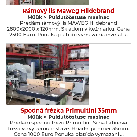
Rámový lis Maweg Hildebrand
Müük > Puidutööstuse masinad
Predám rámový lis MAWEG Hildebrand
2800x2000 x 120mm. Skladom v Kežmarku. Cena
2500 Euro. Ponuka platí do vymazania inzerátu.
Spodná frézka Primultini 35mm
Müük > Puidutööstuse masinad
Predám spodnú frézu Primultini. Silná liatinová
fréza vo výbornom stave. Hriadeľ priemer 35mm.
Cena 1000 Euro Ponuka platí do vymazani …