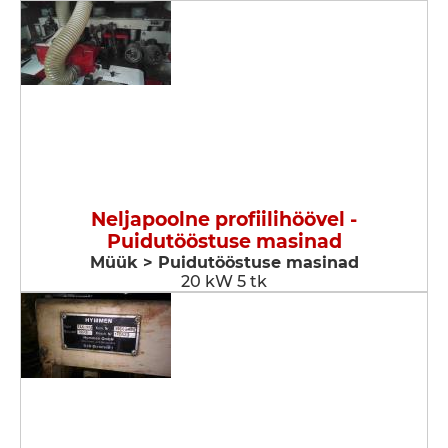
Neljapoolne profiilihöövel -
Puidutööstuse masinad
Müük > Puidutööstuse masinad
20 kW 5 tk