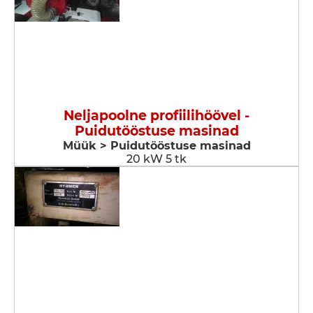
Neljapoolne profiilihöövel -
Puidutööstuse masinad
Müük > Puidutööstuse masinad
20 kW 5 tk