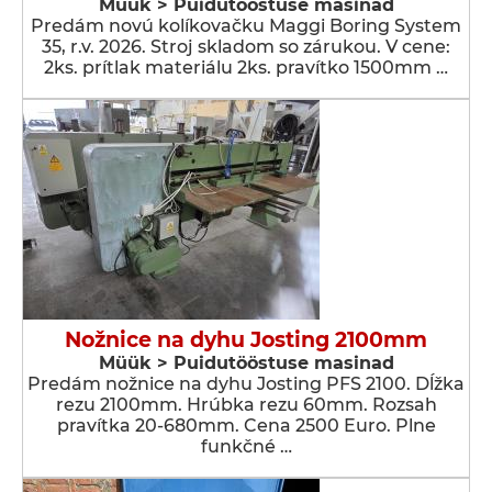
Müük > Puidutööstuse masinad
Predám novú kolíkovačku Maggi Boring System
35, r.v. 2026. Stroj skladom so zárukou. V cene:
2ks. prítlak materiálu 2ks. pravítko 1500mm …
Nožnice na dyhu Josting 2100mm
Müük > Puidutööstuse masinad
Predám nožnice na dyhu Josting PFS 2100. Dĺžka
rezu 2100mm. Hrúbka rezu 60mm. Rozsah
pravítka 20-680mm. Cena 2500 Euro. Plne
funkčné …