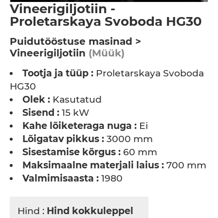
Vineerigiljotiin -
Proletarskaya Svoboda HG30
Puidutööstuse masinad >
Vineerigiljotiin
(Müük)
Tootja ja tüüp :
Proletarskaya Svoboda
HG30
Olek :
Kasutatud
Sisend :
15 kW
Kahe lõiketeraga nuga :
Ei
Lõigatav pikkus :
3000 mm
Sisestamise kõrgus :
60 mm
Maksimaalne materjali laius :
700 mm
Valmimisaasta :
1980
Hind :
Hind kokkuleppel