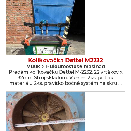
Kolikovačka Dettel M2232
Müük > Puidutööstuse masinad
Predám kolíkovačku Dettel M-2232. 22 vrtákov x
32mm Stroj skladom. V cene: 2ks. prítlak
materiálu 2ks. pravítko bočné systém na skru …