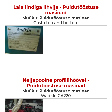
Laia lindiga lihvija - Puidutööstuse
masinad
Müük > Puidutööstuse masinad
Costa top and bottom
Neljapoolne profiilihöövel -
Puidutööstuse masinad
Müük > Puidutööstuse masinad
Wadkin GA220