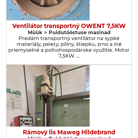
Ventilátor transportný OWENT 7,5KW
Müük > Puidutööstuse masinad
Predám transportný ventilátor na sypké
materiály, pelety, piliny, štiepku, zrno a iné
priemyselné a poľnohospodárske využitie. Motor
7,5KW. …
Rámový lis Maweg Hildebrand