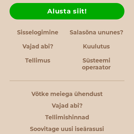
Alusta siit!
Sisselogimine
Salasõna ununes?
Vajad abi?
Kuulutus
Tellimus
Süsteemi
operaator
Võtke meiega ühendust
Vajad abi?
Tellimishinnad
Soovitage uusi iseärasusi