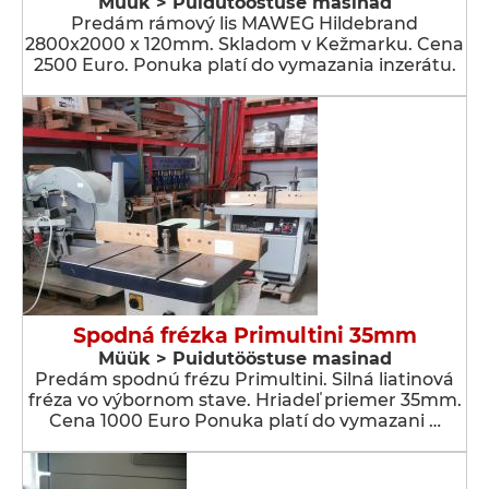
Müük > Puidutööstuse masinad
Predám rámový lis MAWEG Hildebrand
2800x2000 x 120mm. Skladom v Kežmarku. Cena
2500 Euro. Ponuka platí do vymazania inzerátu.
Spodná frézka Primultini 35mm
Müük > Puidutööstuse masinad
Predám spodnú frézu Primultini. Silná liatinová
fréza vo výbornom stave. Hriadeľ priemer 35mm.
Cena 1000 Euro Ponuka platí do vymazani …