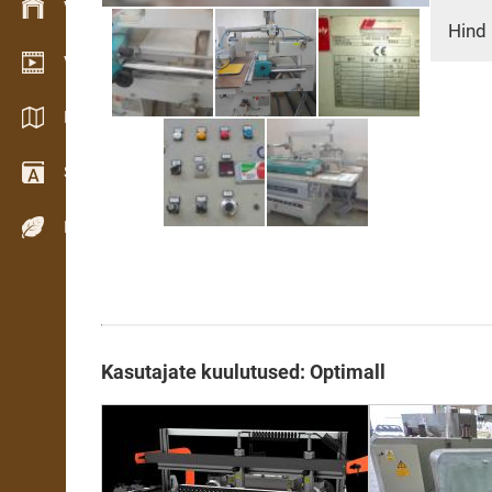
Varude haldamine
Hind 
Videogalerii
Kataloogid / Brošüürid
Sõnastik
Puiduliigid
Kasutajate kuulutused: Optimall