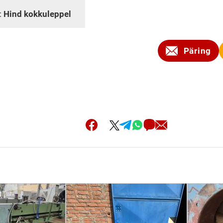
:
Hind kokkuleppel
Päring