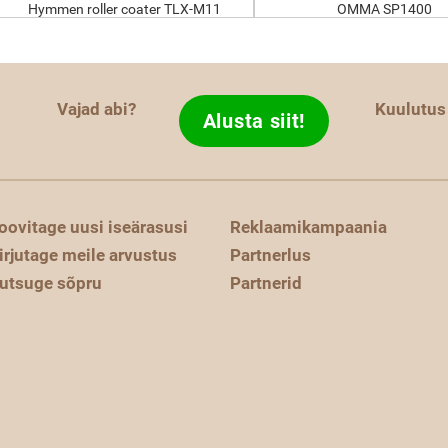
Hymmen roller coater TLX-M11
OMMA SP1400
Vajad abi?
Kuulutus
Alusta siit!
oovitage uusi iseärasusi
Reklaamikampaania
irjutage meile arvustus
Partnerlus
utsuge sõpru
Partnerid