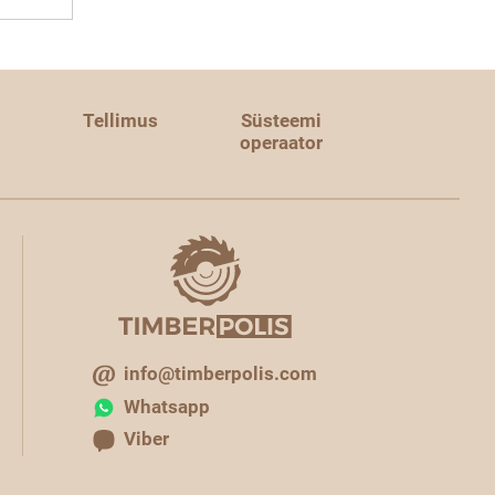
Tellimus
Süsteemi
operaator
info@timberpolis.com
Whatsapp
Viber