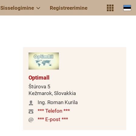
Sisselogimine
Registreerimine
Optimall
Štúrova 5
Kežmarok, Slovakkia
Ing. Roman Kurila
*** Telefon ***
*** E-post ***