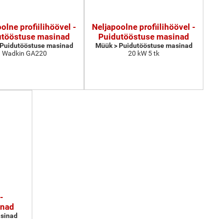
olne profiilihöövel -
Neljapoolne profiilihöövel -
utööstuse masinad
Puidutööstuse masinad
 Puidutööstuse masinad
Müük > Puidutööstuse masinad
Wadkin GA220
20 kW 5 tk
-
inad
sinad