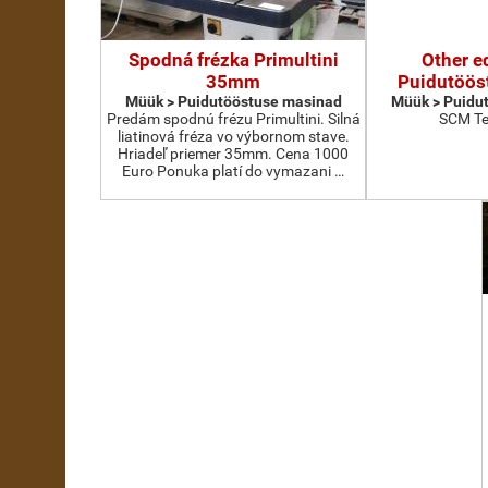
Spodná frézka Primultini
Other e
35mm
Puidutöös
Müük > Puidutööstuse masinad
Müük > Puidu
Predám spodnú frézu Primultini. Silná
SCM Te
liatinová fréza vo výbornom stave.
Hriadeľ priemer 35mm. Cena 1000
Euro Ponuka platí do vymazani …