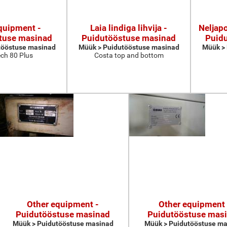
quipment -
Laia lindiga lihvija -
Neljapo
tuse masinad
Puidutööstuse masinad
Puid
tööstuse masinad
Müük > Puidutööstuse masinad
Müük >
ch 80 Plus
Costa top and bottom
Other equipment -
Other equipment 
Puidutööstuse masinad
Puidutööstuse mas
Müük > Puidutööstuse masinad
Müük > Puidutööstuse ma