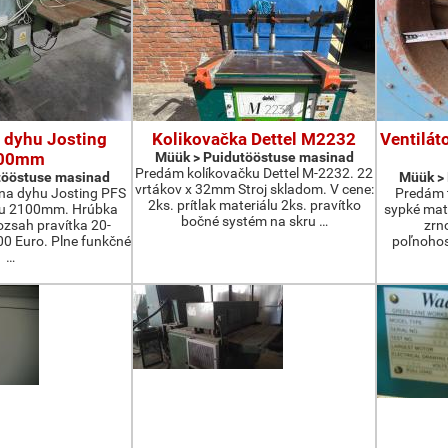
 dyhu Josting
Kolikovačka Dettel M2232
Ventilát
00mm
Müük > Puidutööstuse masinad
Predám kolíkovačku Dettel M-2232. 22
tööstuse masinad
Müük >
vrtákov x 32mm Stroj skladom. V cene:
na dyhu Josting PFS
Predám t
2ks. prítlak materiálu 2ks. pravítko
zu 2100mm. Hrúbka
sypké mater
bočné systém na skru …
zsah pravítka 20-
zrn
 Euro. Plne funkčné
poľnohos
…