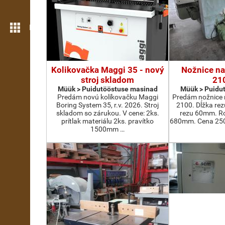
Rohkem funktsioone
Kolikovačka Maggi 35 - nový
Nožnice na
stroj skladom
21
Müük > Puidutööstuse masinad
Müük > Puidu
Predám novú kolíkovačku Maggi
Predám nožnice 
Boring System 35, r.v. 2026. Stroj
2100. Dĺžka re
skladom so zárukou. V cene: 2ks.
rezu 60mm. Ro
prítlak materiálu 2ks. pravítko
680mm. Cena 2500
1500mm …