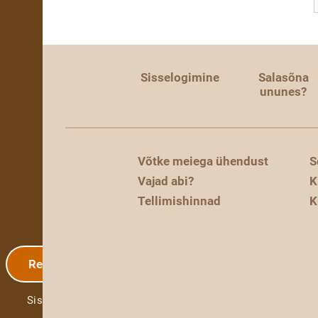
Sisselogimine
Salasõna
ununes?
Võtke meiega ühendust
S
Vajad abi?
K
Tellimishinnad
K
Registreerimine
Sisselogimine