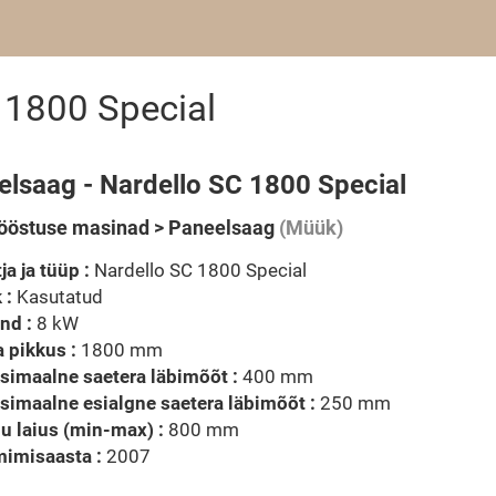
 1800 Special
elsaag - Nardello SC 1800 Special
ööstuse masinad > Paneelsaag
(Müük)
ja ja tüüp :
Nardello SC 1800 Special
 :
Kasutatud
nd :
8 kW
 pikkus :
1800 mm
simaalne saetera läbimõõt :
400 mm
imaalne esialgne saetera läbimõõt :
250 mm
u laius (min-max) :
800 mm
mimisaasta :
2007