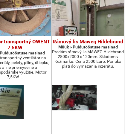
or transportný OWENT
Rámový lis Maweg Hildebrand
7,5KW
Müük > Puidutööstuse masinad
Predám rámový lis MAWEG Hildebrand
 Puidutööstuse masinad
2800x2000 x 120mm. Skladom v
ransportný ventilátor na
Kežmarku. Cena 2500 Euro. Ponuka
iály, pelety, piliny, štiepku,
platí do vymazania inzerátu.
o a iné priemyselné a
podárske využitie. Motor
7,5KW. …