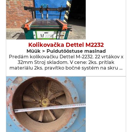
Kolikovačka Dettel M2232
Müük > Puidutööstuse masinad
Predám kolíkovačku Dettel M-2232. 22 vrtákov x
32mm Stroj skladom. V cene: 2ks. prítlak
materiálu 2ks. pravítko bočné systém na skru …