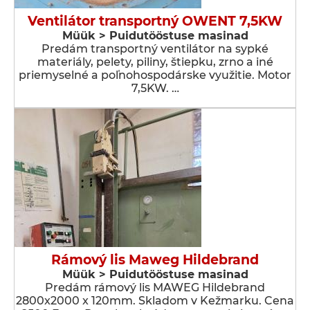
Ventilátor transportný OWENT 7,5KW
Müük > Puidutööstuse masinad
Predám transportný ventilátor na sypké
materiály, pelety, piliny, štiepku, zrno a iné
priemyselné a poľnohospodárske využitie. Motor
7,5KW. …
Rámový lis Maweg Hildebrand
Müük > Puidutööstuse masinad
Predám rámový lis MAWEG Hildebrand
2800x2000 x 120mm. Skladom v Kežmarku. Cena