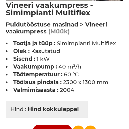
Vineeri vaakumpress -
Simimpianti Multiflex
Puidutööstuse masinad > Vineeri
vaakumpress
(Müük)
Tootja ja tüüp :
Simimpianti Multiflex
Olek :
Kasutatud
Sisend :
1 kW
Vaakumpump :
40 m³/h
Töötemperatuur :
60 °C
Töölaua pindala :
2300 x 1300 mm
Valmimisaasta :
2004
Hind :
Hind kokkuleppel