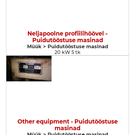
Neljapoolne profiilihöövel -
Puidutööstuse masinad
Müük > Puidutööstuse masinad
20 kW 5 tk
Other equipment - Puidutööstuse
masinad
Müük > Puidutööstuse masinad