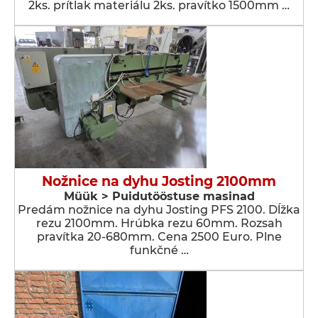
2ks. prítlak materiálu 2ks. pravítko 1500mm …
Nožnice na dyhu Josting 2100mm
Müük > Puidutööstuse masinad
Predám nožnice na dyhu Josting PFS 2100. Dĺžka
rezu 2100mm. Hrúbka rezu 60mm. Rozsah
pravítka 20-680mm. Cena 2500 Euro. Plne
funkčné …