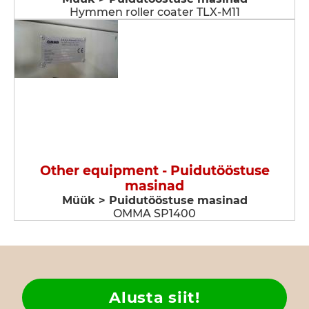
Hymmen roller coater TLX-M11
Other equipment - Puidutööstuse
masinad
Müük > Puidutööstuse masinad
OMMA SP1400
Alusta siit!