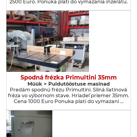
2500 Euro. Ponuka platí do vymazania inzerátu.
Spodná frézka Primultini 35mm
Müük > Puidutööstuse masinad
Predám spodnú frézu Primultini. Silná liatinová
fréza vo výbornom stave. Hriadeľ priemer 35mm.
Cena 1000 Euro Ponuka platí do vymazani …