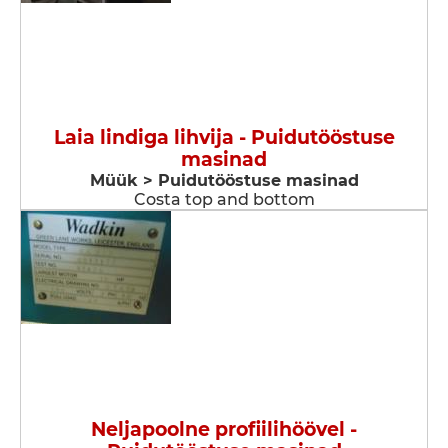
Laia lindiga lihvija - Puidutööstuse
masinad
Müük > Puidutööstuse masinad
Costa top and bottom
Neljapoolne profiilihöövel -