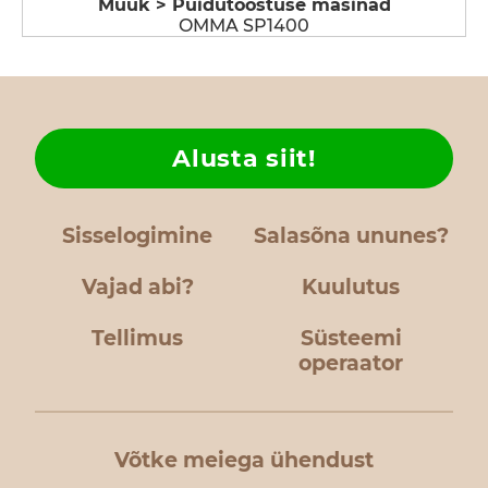
Müük > Puidutööstuse masinad
OMMA SP1400
Alusta siit!
Sisselogimine
Salasõna ununes?
Vajad abi?
Kuulutus
Tellimus
Süsteemi
operaator
Võtke meiega ühendust