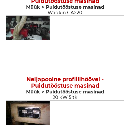
Puidutööstuse masinad
Müük > Puidutööstuse masinad
Wadkin GA220
Neljapoolne profiilihöövel -
Puidutööstuse masinad
Müük > Puidutööstuse masinad
20 kW 5 tk