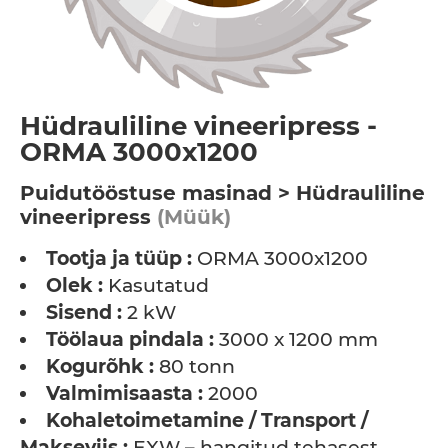
Hüdrauliline vineeripress -
ORMA 3000x1200
Puidutööstuse masinad > Hüdrauliline
vineeripress
(Müük)
Tootja ja tüüp :
ORMA 3000x1200
Olek :
Kasutatud
Sisend :
2 kW
Töölaua pindala :
3000 x 1200 mm
Kogurõhk :
80 tonn
Valmimisaasta :
2000
Kohaletoimetamine / Transport /
Makseviis :
EXW – hangitud tehasest