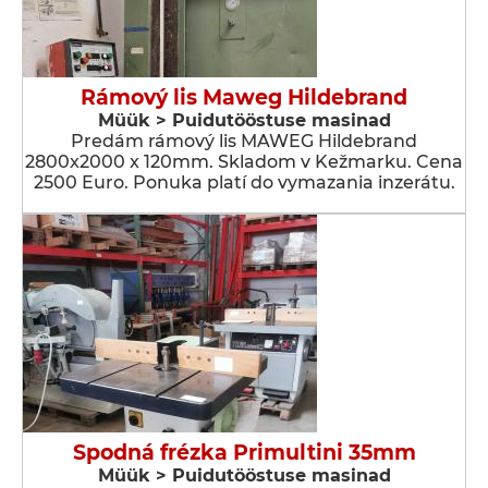
Rámový lis Maweg Hildebrand
Müük > Puidutööstuse masinad
Predám rámový lis MAWEG Hildebrand
2800x2000 x 120mm. Skladom v Kežmarku. Cena
2500 Euro. Ponuka platí do vymazania inzerátu.
Spodná frézka Primultini 35mm
Müük > Puidutööstuse masinad