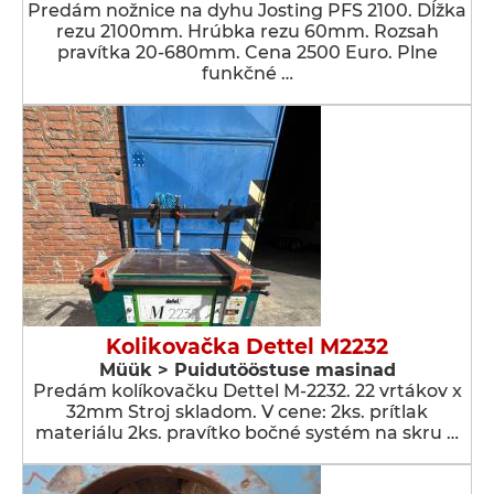
Predám nožnice na dyhu Josting PFS 2100. Dĺžka
rezu 2100mm. Hrúbka rezu 60mm. Rozsah
pravítka 20-680mm. Cena 2500 Euro. Plne
funkčné …
Kolikovačka Dettel M2232
Müük > Puidutööstuse masinad
Predám kolíkovačku Dettel M-2232. 22 vrtákov x
32mm Stroj skladom. V cene: 2ks. prítlak
materiálu 2ks. pravítko bočné systém na skru …