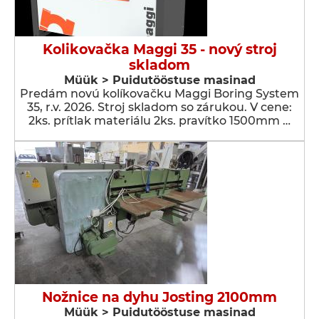
Kolikovačka Maggi 35 - nový stroj
skladom
Müük > Puidutööstuse masinad
Predám novú kolíkovačku Maggi Boring System
35, r.v. 2026. Stroj skladom so zárukou. V cene:
2ks. prítlak materiálu 2ks. pravítko 1500mm …
Nožnice na dyhu Josting 2100mm
Müük > Puidutööstuse masinad