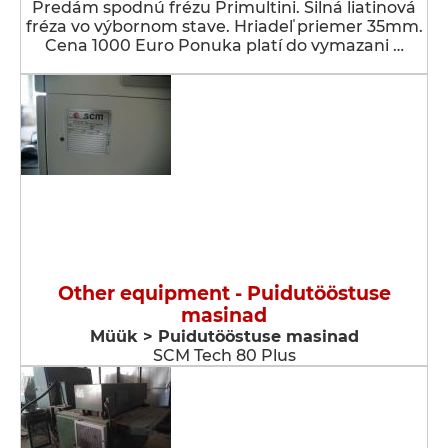
Predám spodnú frézu Primultini. Silná liatinová
fréza vo výbornom stave. Hriadeľ priemer 35mm.
Cena 1000 Euro Ponuka platí do vymazani …
Other equipment - Puidutööstuse
masinad
Müük > Puidutööstuse masinad
SCM Tech 80 Plus