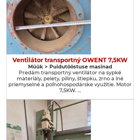
Ventilátor transportný OWENT 7,5KW
Müük > Puidutööstuse masinad
Predám transportný ventilátor na sypké
materiály, pelety, piliny, štiepku, zrno a iné
priemyselné a poľnohospodárske využitie. Motor
7,5KW. …