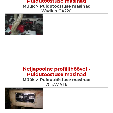
Puidutööstuse masinad
Müük > Puidutööstuse masinad
Wadkin GA220
Neljapoolne profiilihöövel -
Puidutööstuse masinad
Müük > Puidutööstuse masinad
20 kW 5 tk