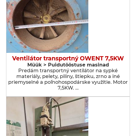
Ventilátor transportný OWENT 7,5KW
Müük > Puidutööstuse masinad
Predám transportný ventilátor na sypké
materiály, pelety, piliny, štiepku, zrno a iné
priemyselné a poľnohospodárske využitie. Motor
7,5KW. …