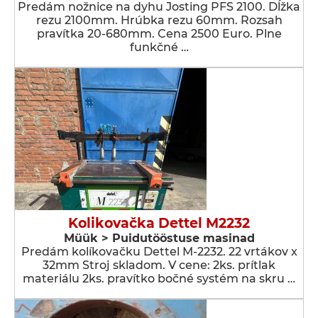
Predám nožnice na dyhu Josting PFS 2100. Dĺžka
rezu 2100mm. Hrúbka rezu 60mm. Rozsah
pravítka 20-680mm. Cena 2500 Euro. Plne
funkčné …
Kolikovačka Dettel M2232
Müük > Puidutööstuse masinad
Predám kolíkovačku Dettel M-2232. 22 vrtákov x
32mm Stroj skladom. V cene: 2ks. prítlak
materiálu 2ks. pravítko bočné systém na skru …