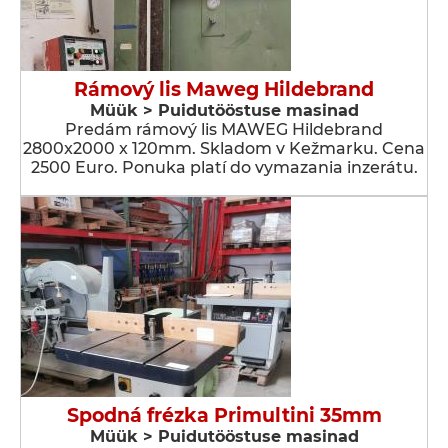
Rámový lis Maweg Hildebrand
Müük > Puidutööstuse masinad
Predám rámový lis MAWEG Hildebrand
2800x2000 x 120mm. Skladom v Kežmarku. Cena
2500 Euro. Ponuka platí do vymazania inzerátu.
Spodná frézka Primultini 35mm
Müük > Puidutööstuse masinad