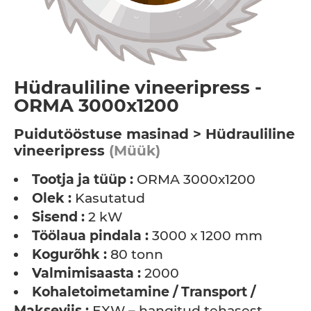
Hüdrauliline vineeripress -
ORMA 3000x1200
Puidutööstuse masinad > Hüdrauliline
vineeripress
(Müük)
Tootja ja tüüp :
ORMA 3000x1200
Olek :
Kasutatud
Sisend :
2 kW
Töölaua pindala :
3000 x 1200 mm
Kogurõhk :
80 tonn
Valmimisaasta :
2000
Kohaletoimetamine / Transport /
Makseviis :
EXW – hangitud tehasest