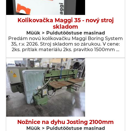
Kolikovačka Maggi 35 - nový stroj
skladom
Müük > Puidutööstuse masinad
Predám novú kolíkovačku Maggi Boring System
35, r.v. 2026. Stroj skladom so zárukou. V cene:
2ks. prítlak materiálu 2ks. pravítko 1500mm …
Nožnice na dyhu Josting 2100mm
Müük > Puidutööstuse masinad