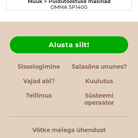
Müük > Puidutööstuse masinad
OMMA SP1400
Alusta siit!
Sisselogimine
Salasõna ununes?
Vajad abi?
Kuulutus
Tellimus
Süsteemi
operaator
Võtke meiega ühendust