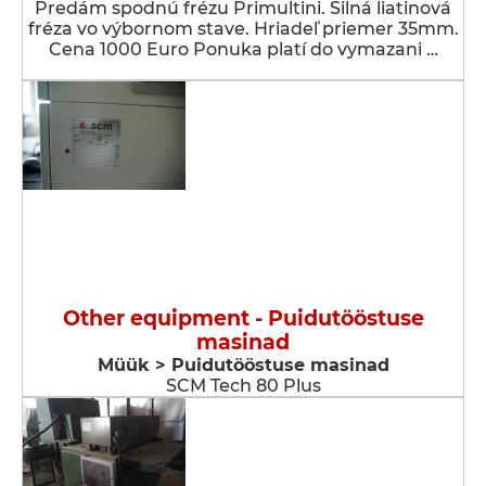
Predám spodnú frézu Primultini. Silná liatinová
fréza vo výbornom stave. Hriadeľ priemer 35mm.
Cena 1000 Euro Ponuka platí do vymazani …
Other equipment - Puidutööstuse
masinad
Müük > Puidutööstuse masinad
SCM Tech 80 Plus