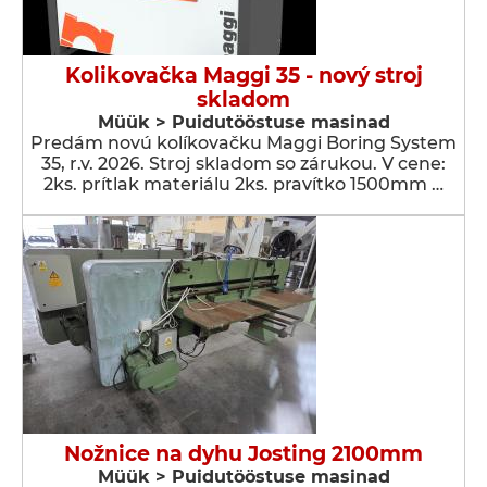
Kolikovačka Maggi 35 - nový stroj
skladom
Müük > Puidutööstuse masinad
Predám novú kolíkovačku Maggi Boring System
35, r.v. 2026. Stroj skladom so zárukou. V cene:
2ks. prítlak materiálu 2ks. pravítko 1500mm …
Nožnice na dyhu Josting 2100mm
Müük > Puidutööstuse masinad