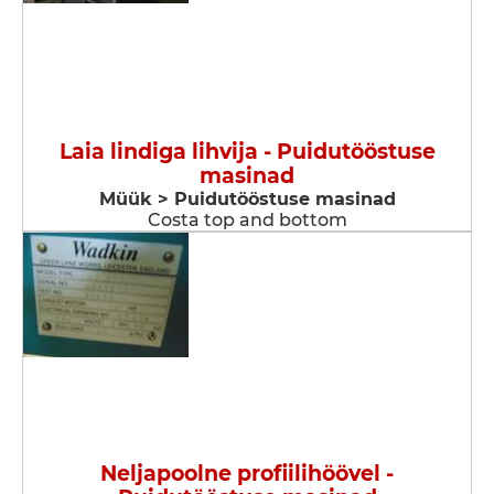
Laia lindiga lihvija - Puidutööstuse
masinad
Müük > Puidutööstuse masinad
Costa top and bottom
Neljapoolne profiilihöövel -