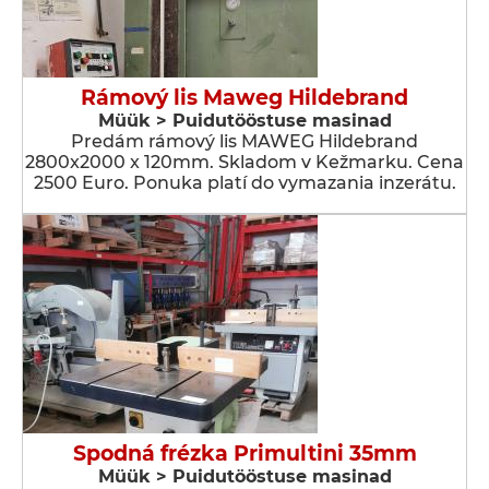
Rámový lis Maweg Hildebrand
Müük > Puidutööstuse masinad
Predám rámový lis MAWEG Hildebrand
2800x2000 x 120mm. Skladom v Kežmarku. Cena
2500 Euro. Ponuka platí do vymazania inzerátu.
Spodná frézka Primultini 35mm
Müük > Puidutööstuse masinad