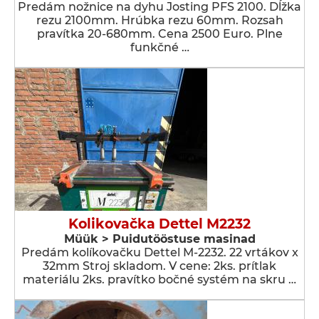
Predám nožnice na dyhu Josting PFS 2100. Dĺžka
rezu 2100mm. Hrúbka rezu 60mm. Rozsah
pravítka 20-680mm. Cena 2500 Euro. Plne
funkčné …
Kolikovačka Dettel M2232
Müük > Puidutööstuse masinad
Predám kolíkovačku Dettel M-2232. 22 vrtákov x
32mm Stroj skladom. V cene: 2ks. prítlak
materiálu 2ks. pravítko bočné systém na skru …