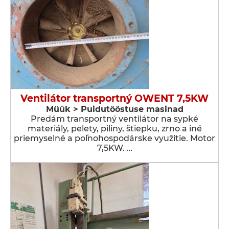
Ventilátor transportný OWENT 7,5KW
Müük > Puidutööstuse masinad
Predám transportný ventilátor na sypké
materiály, pelety, piliny, štiepku, zrno a iné
priemyselné a poľnohospodárske využitie. Motor
7,5KW. …