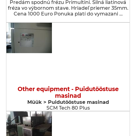
Predám spodnú frézu Primultini. Silná liatinová
fréza vo výbornom stave. Hriadeľ priemer 35mm.
Cena 1000 Euro Ponuka platí do vymazani …
Other equipment - Puidutööstuse
masinad
Müük > Puidutööstuse masinad
SCM Tech 80 Plus