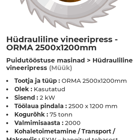
Hüdrauliline vineeripress -
ORMA 2500x1200mm
Puidutööstuse masinad > Hüdrauliline
vineeripress
(Müük)
Tootja ja tüüp :
ORMA 2500x1200mm
Olek :
Kasutatud
Sisend :
2 kW
Töölaua pindala :
2500 x 1200 mm
Kogurõhk :
75 tonn
Valmimisaasta :
2000
Kohaletoimetamine / Transport /
Makseviis :
EXW – hangitud tehasest