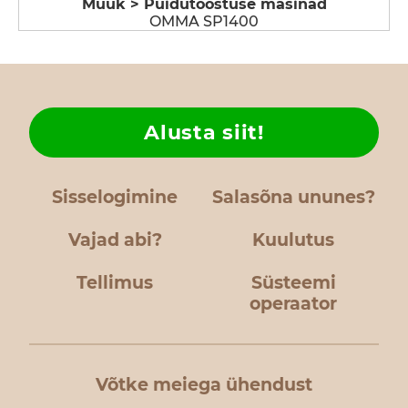
Müük > Puidutööstuse masinad
OMMA SP1400
Alusta siit!
Sisselogimine
Salasõna ununes?
Vajad abi?
Kuulutus
Tellimus
Süsteemi
operaator
Võtke meiega ühendust