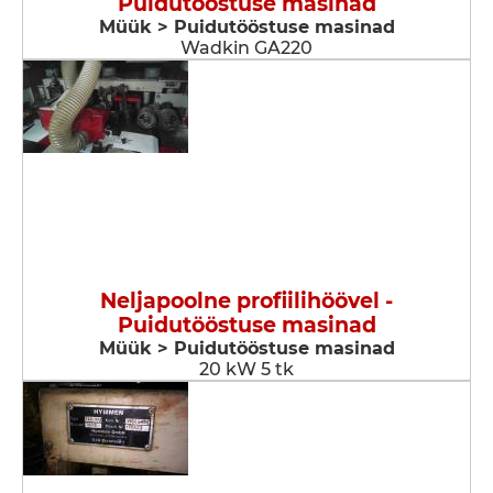
Puidutööstuse masinad
Müük > Puidutööstuse masinad
Wadkin GA220
Neljapoolne profiilihöövel -
Puidutööstuse masinad
Müük > Puidutööstuse masinad
20 kW 5 tk