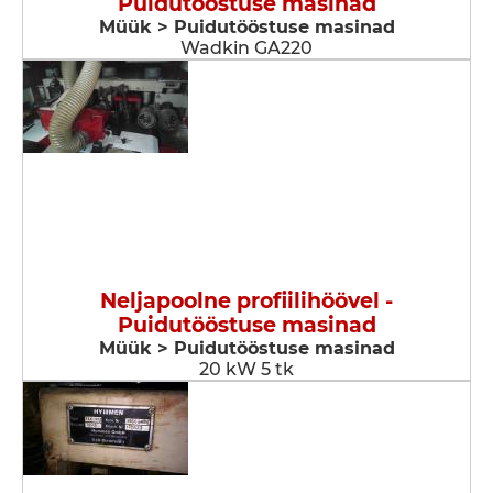
Puidutööstuse masinad
Müük > Puidutööstuse masinad
Wadkin GA220
Neljapoolne profiilihöövel -
Puidutööstuse masinad
Müük > Puidutööstuse masinad
20 kW 5 tk