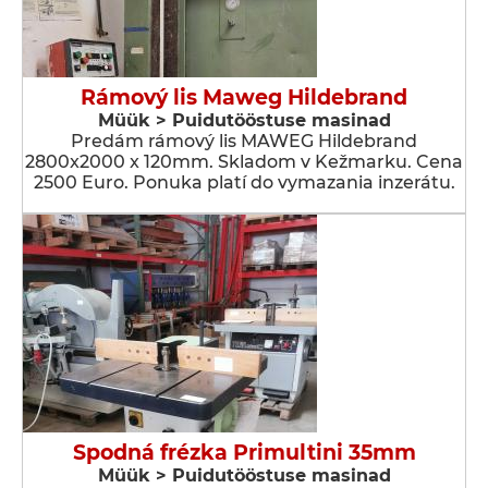
Rámový lis Maweg Hildebrand
Müük > Puidutööstuse masinad
Predám rámový lis MAWEG Hildebrand
2800x2000 x 120mm. Skladom v Kežmarku. Cena
2500 Euro. Ponuka platí do vymazania inzerátu.
Spodná frézka Primultini 35mm
Müük > Puidutööstuse masinad