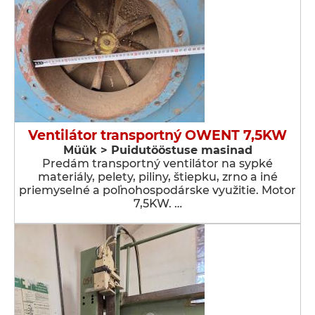
Ventilátor transportný OWENT 7,5KW
Müük > Puidutööstuse masinad
Predám transportný ventilátor na sypké
materiály, pelety, piliny, štiepku, zrno a iné
priemyselné a poľnohospodárske využitie. Motor
7,5KW. …