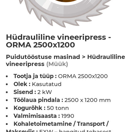
Hüdrauliline vineeripress -
ORMA 2500x1200
Puidutööstuse masinad > Hüdrauliline
vineeripress
(Müük)
Tootja ja tüüp :
ORMA 2500x1200
Olek :
Kasutatud
Sisend :
2 kW
Töölaua pindala :
2500 x 1200 mm
Kogurõhk :
50 tonn
Valmimisaasta :
1990
Kohaletoimetamine / Transport /
Makseviis :
EXW – hangitud tehasest