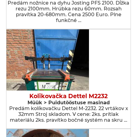
Predám nožnice na dyhu Josting PFS 2100. Dĺžka
rezu 2100mm. Hrúbka rezu 60mm. Rozsah
pravítka 20-680mm. Cena 2500 Euro. Plne
funkčné …
Kolikovačka Dettel M2232
Müük > Puidutööstuse masinad
Predám kolíkovačku Dettel M-2232. 22 vrtákov x
32mm Stroj skladom. V cene: 2ks. prítlak
materiálu 2ks. pravítko bočné systém na skru …