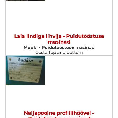
Laia lindiga lihvija - Puidutööstuse
masinad
Müük > Puidutööstuse masinad
Costa top and bottom
Neljapoolne profiilihöövel -