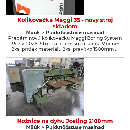
Kolikovačka Maggi 35 - nový stroj
skladom
Müük > Puidutööstuse masinad
Predám novú kolíkovačku Maggi Boring System
35, r.v. 2026. Stroj skladom so zárukou. V cene:
2ks. prítlak materiálu 2ks. pravítko 1500mm …
Nožnice na dyhu Josting 2100mm
Müük > Puidutööstuse masinad