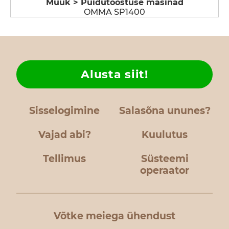
Müük > Puidutööstuse masinad
OMMA SP1400
Alusta siit!
Sisselogimine
Salasõna ununes?
Vajad abi?
Kuulutus
Tellimus
Süsteemi
operaator
Võtke meiega ühendust