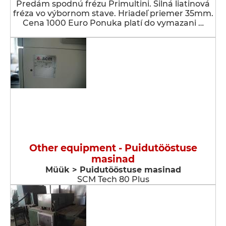
Predám spodnú frézu Primultini. Silná liatinová
fréza vo výbornom stave. Hriadeľ priemer 35mm.
Cena 1000 Euro Ponuka platí do vymazani …
Other equipment - Puidutööstuse
masinad
Müük > Puidutööstuse masinad
SCM Tech 80 Plus