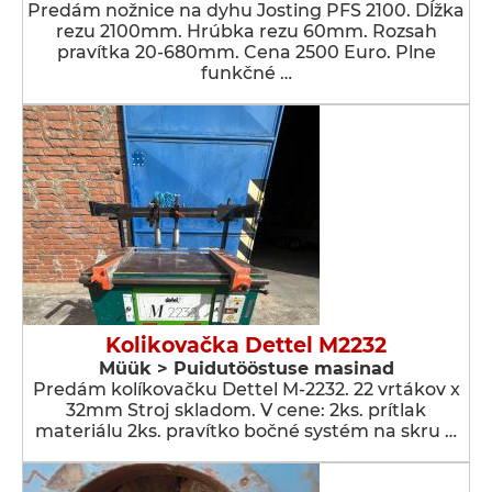
Predám nožnice na dyhu Josting PFS 2100. Dĺžka
rezu 2100mm. Hrúbka rezu 60mm. Rozsah
pravítka 20-680mm. Cena 2500 Euro. Plne
funkčné …
Kolikovačka Dettel M2232
Müük > Puidutööstuse masinad
Predám kolíkovačku Dettel M-2232. 22 vrtákov x
32mm Stroj skladom. V cene: 2ks. prítlak
materiálu 2ks. pravítko bočné systém na skru …