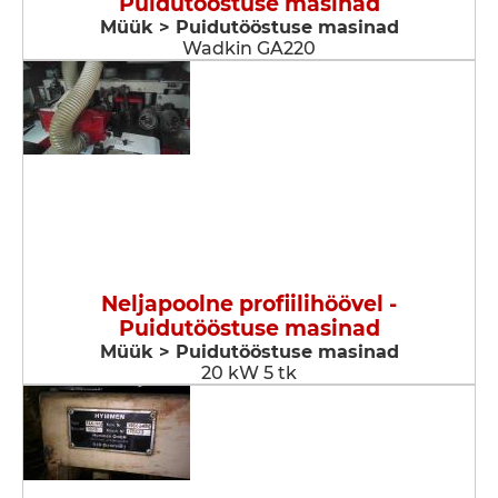
Puidutööstuse masinad
Müük > Puidutööstuse masinad
Wadkin GA220
Neljapoolne profiilihöövel -
Puidutööstuse masinad
Müük > Puidutööstuse masinad
20 kW 5 tk