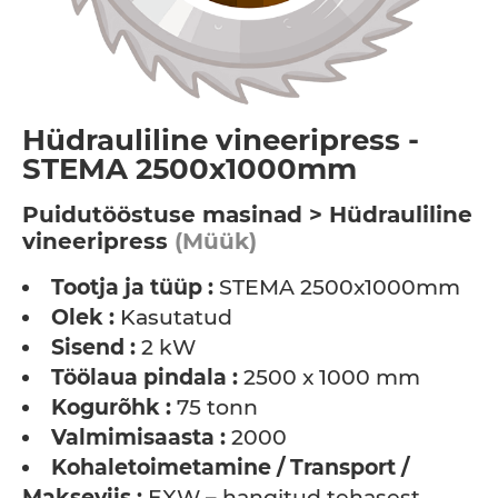
Hüdrauliline vineeripress -
STEMA 2500x1000mm
Puidutööstuse masinad > Hüdrauliline
vineeripress
(Müük)
Tootja ja tüüp :
STEMA 2500x1000mm
Olek :
Kasutatud
Sisend :
2 kW
Töölaua pindala :
2500 x 1000 mm
Kogurõhk :
75 tonn
Valmimisaasta :
2000
Kohaletoimetamine / Transport /
Makseviis :
EXW – hangitud tehasest