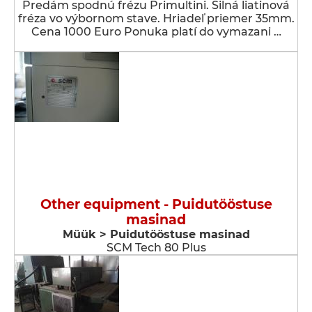
Predám spodnú frézu Primultini. Silná liatinová
fréza vo výbornom stave. Hriadeľ priemer 35mm.
Cena 1000 Euro Ponuka platí do vymazani …
Other equipment - Puidutööstuse
masinad
Müük > Puidutööstuse masinad
SCM Tech 80 Plus