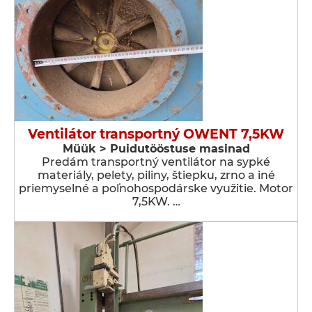
Ventilátor transportný OWENT 7,5KW
Müük > Puidutööstuse masinad
Predám transportný ventilátor na sypké
materiály, pelety, piliny, štiepku, zrno a iné
priemyselné a poľnohospodárske využitie. Motor
7,5KW. …