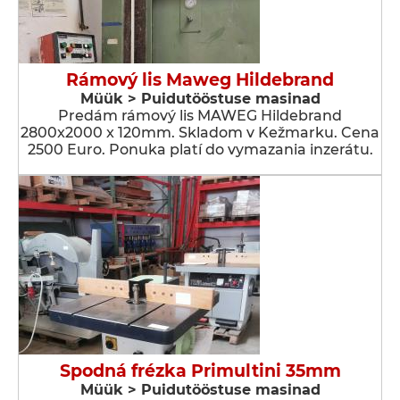
Rámový lis Maweg Hildebrand
Müük > Puidutööstuse masinad
Predám rámový lis MAWEG Hildebrand
2800x2000 x 120mm. Skladom v Kežmarku. Cena
2500 Euro. Ponuka platí do vymazania inzerátu.
Spodná frézka Primultini 35mm
Müük > Puidutööstuse masinad