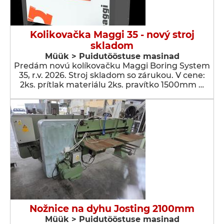
Kolikovačka Maggi 35 - nový stroj
skladom
Müük > Puidutööstuse masinad
Predám novú kolíkovačku Maggi Boring System
35, r.v. 2026. Stroj skladom so zárukou. V cene:
2ks. prítlak materiálu 2ks. pravítko 1500mm …
Nožnice na dyhu Josting 2100mm
Müük > Puidutööstuse masinad