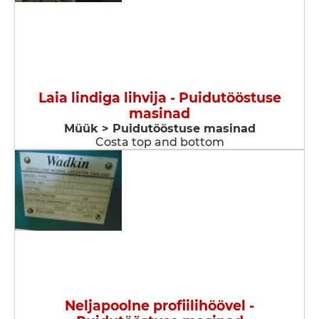
Laia lindiga lihvija - Puidutööstuse
masinad
Müük > Puidutööstuse masinad
Costa top and bottom
Neljapoolne profiilihöövel -