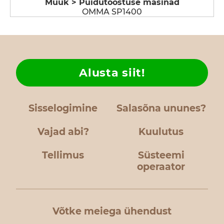
Müük > Puidutööstuse masinad
OMMA SP1400
Alusta siit!
Sisselogimine
Salasõna ununes?
Vajad abi?
Kuulutus
Tellimus
Süsteemi
operaator
Võtke meiega ühendust