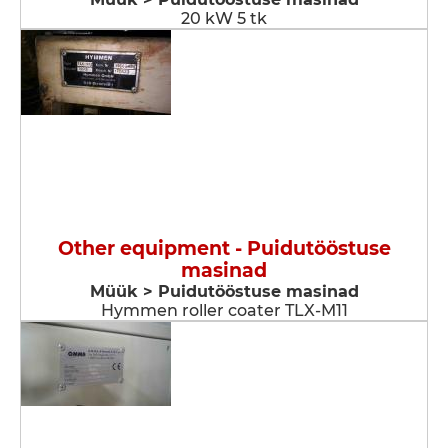
20 kW 5 tk
Other equipment - Puidutööstuse
masinad
Müük > Puidutööstuse masinad
Hymmen roller coater TLX-M11