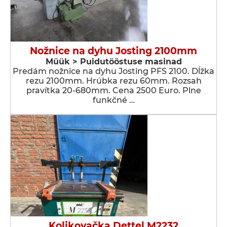
Nožnice na dyhu Josting 2100mm
Müük > Puidutööstuse masinad
Predám nožnice na dyhu Josting PFS 2100. Dĺžka
rezu 2100mm. Hrúbka rezu 60mm. Rozsah
pravítka 20-680mm. Cena 2500 Euro. Plne
funkčné …
Kolikovačka Dettel M2232