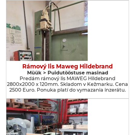
Rámový lis Maweg Hildebrand
Müük > Puidutööstuse masinad
Predám rámový lis MAWEG Hildebrand
2800x2000 x 120mm. Skladom v Kežmarku. Cena
2500 Euro. Ponuka platí do vymazania inzerátu.