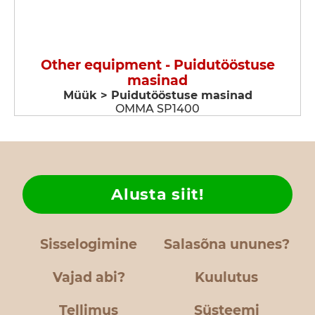
Other equipment - Puidutööstuse
masinad
Müük > Puidutööstuse masinad
OMMA SP1400
Alusta siit!
Sisselogimine
Salasõna ununes?
Vajad abi?
Kuulutus
Tellimus
Süsteemi