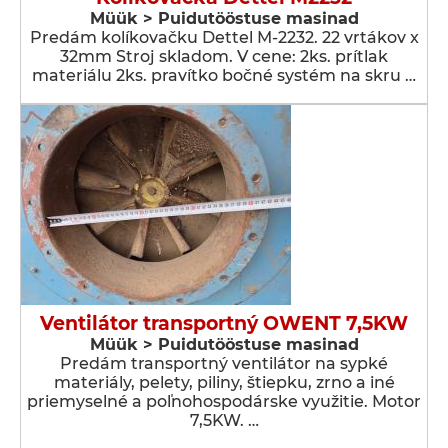
Müük > Puidutööstuse masinad
Predám kolíkovačku Dettel M-2232. 22 vrtákov x
32mm Stroj skladom. V cene: 2ks. prítlak
materiálu 2ks. pravítko bočné systém na skru …
Ventilátor transportný OWENT 7,5KW
Müük > Puidutööstuse masinad
Predám transportný ventilátor na sypké
materiály, pelety, piliny, štiepku, zrno a iné
priemyselné a poľnohospodárske využitie. Motor
7,5KW. …