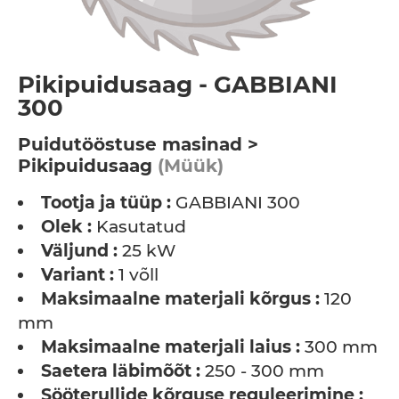
Pikipuidusaag - GABBIANI
300
Puidutööstuse masinad >
Pikipuidusaag
(Müük)
Tootja ja tüüp :
GABBIANI 300
Olek :
Kasutatud
Väljund :
25 kW
Variant :
1 võll
Maksimaalne materjali kõrgus :
120
mm
Maksimaalne materjali laius :
300 mm
Saetera läbimõõt :
250 - 300 mm
Sööterullide kõrguse reguleerimine :