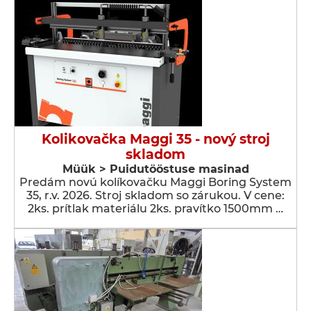
Kolikovačka Maggi 35 - nový stroj
skladom
Müük > Puidutööstuse masinad
Predám novú kolíkovačku Maggi Boring System
35, r.v. 2026. Stroj skladom so zárukou. V cene:
2ks. prítlak materiálu 2ks. pravítko 1500mm …