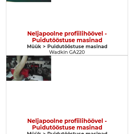
Neljapoolne profiilihöövel -
Puidutööstuse masinad
Müük > Puidutööstuse masinad
Wadkin GA220
Neljapoolne profiilihöövel -
Puidutööstuse masinad
Müük > Puidutööstuse masinad