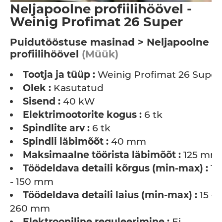
Neljapoolne profiilihöövel -
Weinig Profimat 26 Super
Puidutööstuse masinad > Neljapoolne
profiilihöövel
(Müük)
Tootja ja tüüp :
Weinig Profimat 26 Super
Olek :
Kasutatud
Sisend :
40 kW
Elektrimootorite kogus :
6 tk
Spindlite arv :
6 tk
Spindli läbimõõt :
40 mm
Maksimaalne töörista läbimõõt :
125 mm
Töödeldava detaili kõrgus (min-max) :
10
- 150 mm
Töödeldava detaili laius (min-max) :
15 -
260 mm
Elektrooniline reguleerimine :
Ei