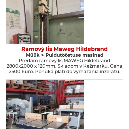
Rámový lis Maweg Hildebrand
Müük > Puidutööstuse masinad
Predám rámový lis MAWEG Hildebrand
2800x2000 x 120mm. Skladom v Kežmarku. Cena
2500 Euro. Ponuka platí do vymazania inzerátu.