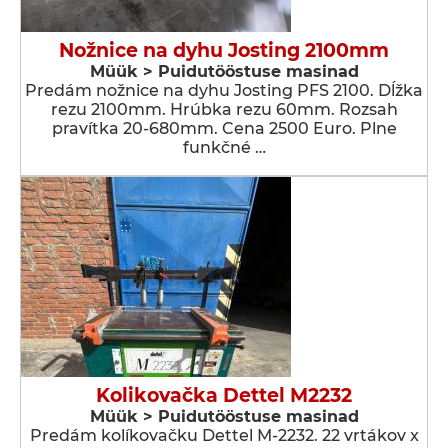
Nožnice na dyhu Josting 2100mm
Müük > Puidutööstuse masinad
Predám nožnice na dyhu Josting PFS 2100. Dĺžka
rezu 2100mm. Hrúbka rezu 60mm. Rozsah
pravítka 20-680mm. Cena 2500 Euro. Plne
funkčné …
Kolikovačka Dettel M2232
Müük > Puidutööstuse masinad
Predám kolíkovačku Dettel M-2232. 22 vrtákov x