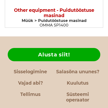
Other equipment - Puidutööstuse
masinad
Müük > Puidutööstuse masinad
OMMA SP1400
Alusta siit!
Sisselogimine
Salasõna ununes?
Vajad abi?
Kuulutus
Tellimus
Süsteemi
operaator