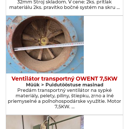
32mm Stroj skladom. V cene: 2ks. prítlak
materiálu 2ks. pravítko bočné systém na skru …
Ventilátor transportný OWENT 7,5KW
Müük > Puidutööstuse masinad
Predám transportný ventilátor na sypké
materiály, pelety, piliny, štiepku, zrno a iné
priemyselné a poľnohospodárske využitie. Motor
7,5KW. …