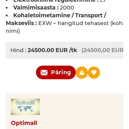
Valmimisaasta :
2000
Kohaletoimetamine / Transport /
Makseviis :
EXW – hangitud tehasest (koha
nimi)
Hind :
24500.00
EUR
/tk
(24500,00 EUR)
Päring
Optimall