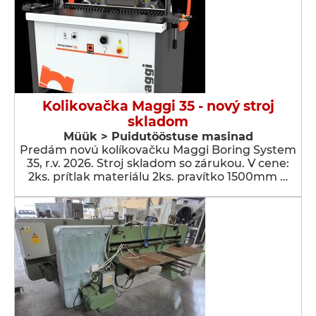
Kolikovačka Maggi 35 - nový stroj
skladom
Müük > Puidutööstuse masinad
Predám novú kolíkovačku Maggi Boring System
35, r.v. 2026. Stroj skladom so zárukou. V cene:
2ks. prítlak materiálu 2ks. pravítko 1500mm …