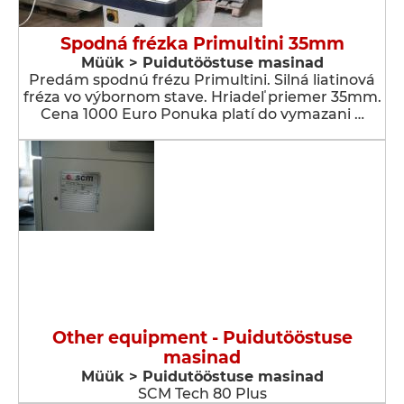
Spodná frézka Primultini 35mm
Müük > Puidutööstuse masinad
Predám spodnú frézu Primultini. Silná liatinová
fréza vo výbornom stave. Hriadeľ priemer 35mm.
Cena 1000 Euro Ponuka platí do vymazani …
Other equipment - Puidutööstuse
masinad
Müük > Puidutööstuse masinad
SCM Tech 80 Plus