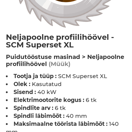
Neljapoolne profiilihöövel -
SCM Superset XL
Puidutööstuse masinad > Neljapoolne
profiilihöövel
(Müük)
Tootja ja tüüp :
SCM Superset XL
Olek :
Kasutatud
Sisend :
40 kW
Elektrimootorite kogus :
6 tk
Spindlite arv :
6 tk
Spindli läbimõõt :
40 mm
Maksimaalne töörista läbimõõt :
140
mm