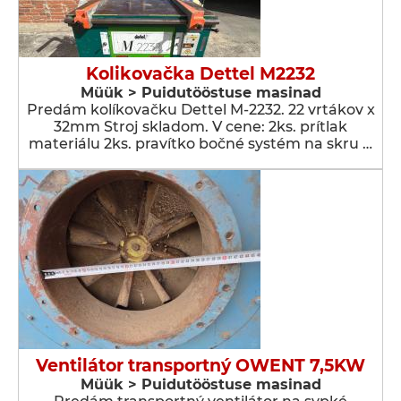
Kolikovačka Dettel M2232
Müük > Puidutööstuse masinad
Predám kolíkovačku Dettel M-2232. 22 vrtákov x
32mm Stroj skladom. V cene: 2ks. prítlak
materiálu 2ks. pravítko bočné systém na skru …
Ventilátor transportný OWENT 7,5KW
Müük > Puidutööstuse masinad