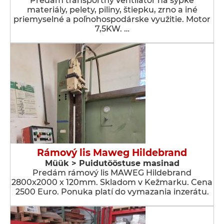
Predám transportný ventilátor na sypké
materiály, pelety, piliny, štiepku, zrno a iné
priemyselné a poľnohospodárske využitie. Motor
7,5KW. …
Rámový lis Maweg Hildebrand
Müük > Puidutööstuse masinad
Predám rámový lis MAWEG Hildebrand
2800x2000 x 120mm. Skladom v Kežmarku. Cena
2500 Euro. Ponuka platí do vymazania inzerátu.