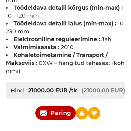
Töödeldava detaili kõrgus (min-max) :
10 - 120 mm
Töödeldava detaili laius (min-max) :
10 -
230 mm
Elektrooniline reguleerimine :
Jah
Valmimisaasta :
2010
Kohaletoimetamine / Transport /
Makseviis :
EXW – hangitud tehasest (koha
nimi)
Hind :
21000.00
EUR
/tk
(21000,00 EUR)
Päring