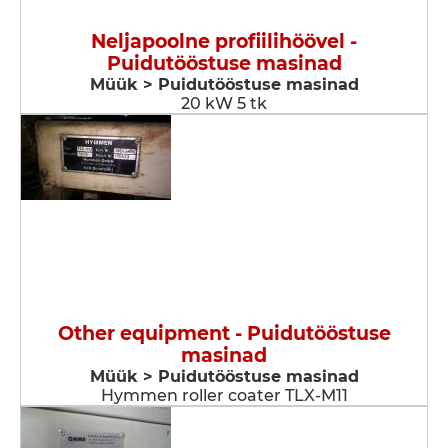
Neljapoolne profiilihöövel -
Puidutööstuse masinad
Müük > Puidutööstuse masinad
20 kW 5 tk
Other equipment - Puidutööstuse
masinad
Müük > Puidutööstuse masinad
Hymmen roller coater TLX-M11