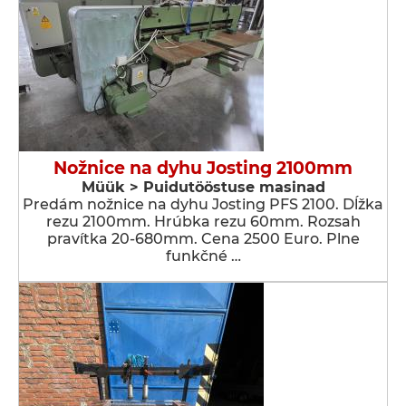
Nožnice na dyhu Josting 2100mm
Müük > Puidutööstuse masinad
Predám nožnice na dyhu Josting PFS 2100. Dĺžka
rezu 2100mm. Hrúbka rezu 60mm. Rozsah
pravítka 20-680mm. Cena 2500 Euro. Plne
funkčné …