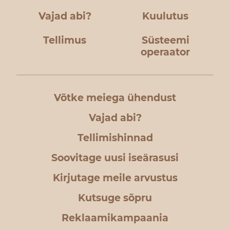
Vajad abi?
Kuulutus
Tellimus
Süsteemi
operaator
Võtke meiega ühendust
Vajad abi?
Tellimishinnad
Soovitage uusi iseärasusi
Kirjutage meile arvustus
Kutsuge sõpru
Reklaamikampaania