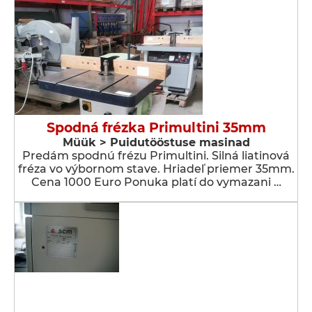
Spodná frézka Primultini 35mm
Müük > Puidutööstuse masinad
Predám spodnú frézu Primultini. Silná liatinová
fréza vo výbornom stave. Hriadeľ priemer 35mm.
Cena 1000 Euro Ponuka platí do vymazani …