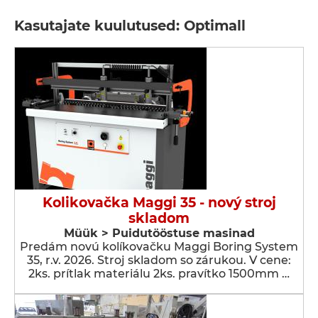
Kasutajate kuulutused: Optimall
Kolikovačka Maggi 35 - nový stroj
skladom
Müük > Puidutööstuse masinad
Predám novú kolíkovačku Maggi Boring System
35, r.v. 2026. Stroj skladom so zárukou. V cene:
2ks. prítlak materiálu 2ks. pravítko 1500mm …