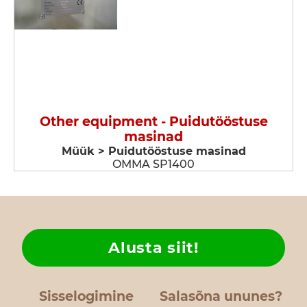
Other equipment - Puidutööstuse
masinad
Müük > Puidutööstuse masinad
OMMA SP1400
Alusta siit!
Sisselogimine
Salasõna ununes?