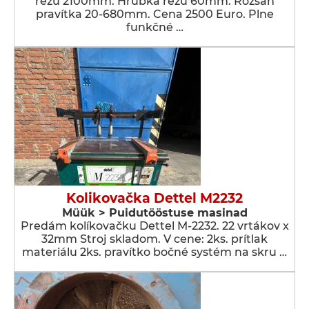
rezu 2100mm. Hrúbka rezu 60mm. Rozsah
pravítka 20-680mm. Cena 2500 Euro. Plne
funkčné …
Kolikovačka Dettel M2232
Müük > Puidutööstuse masinad
Predám kolíkovačku Dettel M-2232. 22 vrtákov x
32mm Stroj skladom. V cene: 2ks. prítlak
materiálu 2ks. pravítko bočné systém na skru …