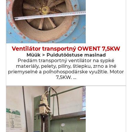
Ventilátor transportný OWENT 7,5KW
Müük > Puidutööstuse masinad
Predám transportný ventilátor na sypké
materiály, pelety, piliny, štiepku, zrno a iné
priemyselné a poľnohospodárske využitie. Motor
7,5KW. …