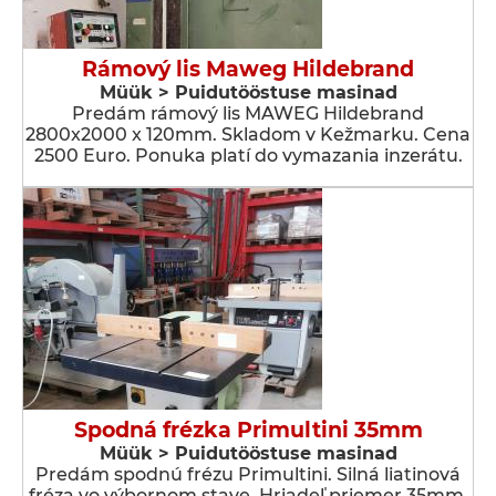
Rámový lis Maweg Hildebrand
Müük > Puidutööstuse masinad
Predám rámový lis MAWEG Hildebrand
2800x2000 x 120mm. Skladom v Kežmarku. Cena
2500 Euro. Ponuka platí do vymazania inzerátu.
Spodná frézka Primultini 35mm
Müük > Puidutööstuse masinad
Predám spodnú frézu Primultini. Silná liatinová
fréza vo výbornom stave. Hriadeľ priemer 35mm.