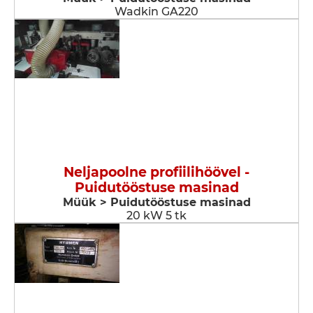
Wadkin GA220
Neljapoolne profiilihöövel -
Puidutööstuse masinad
Müük > Puidutööstuse masinad
20 kW 5 tk