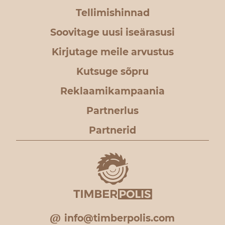
Tellimishinnad
Soovitage uusi iseärasusi
Kirjutage meile arvustus
Kutsuge sõpru
Reklaamikampaania
Partnerlus
Partnerid
info@timberpolis.com