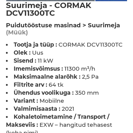
Suurimeja - CORMAK
DCV11300TC
Puidutööstuse masinad > Suurimeja
(Müük)
Tootja ja tüüp :
CORMAK DCV11300TC
Olek :
Uus
Sisend :
11 kW
Imemisvõimsus :
11300 m³/h
Maksimaalne alarõhk :
2,5 Pa
Filtrite arv :
64 tk
Ühendus voolikuga :
350 mm
Variant :
Mobiilne
Valmimisaasta :
2021
Kohaletoimetamine / Transport /
Makseviis :
EXW – hangitud tehasest
(koha nimi)