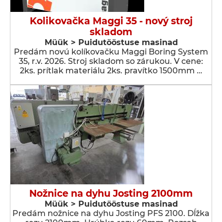
Kolikovačka Maggi 35 - nový stroj
skladom
Müük > Puidutööstuse masinad
Predám novú kolíkovačku Maggi Boring System
35, r.v. 2026. Stroj skladom so zárukou. V cene:
2ks. prítlak materiálu 2ks. pravítko 1500mm …
Nožnice na dyhu Josting 2100mm
Müük > Puidutööstuse masinad
Predám nožnice na dyhu Josting PFS 2100. Dĺžka