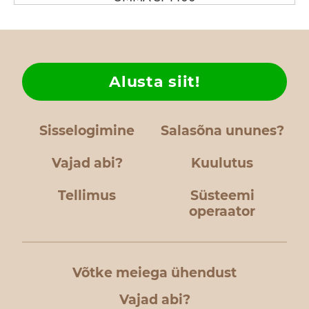
Alusta siit!
Sisselogimine
Salasõna ununes?
Vajad abi?
Kuulutus
Tellimus
Süsteemi
operaator
Võtke meiega ühendust
Vajad abi?