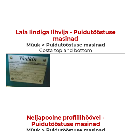
Laia lindiga lihvija - Puidutööstuse
masinad
Müük > Puidutööstuse masinad
Costa top and bottom
Neljapoolne profiilihöövel -
Puidutööstuse masinad
Müük > Puidutööstuse masinad