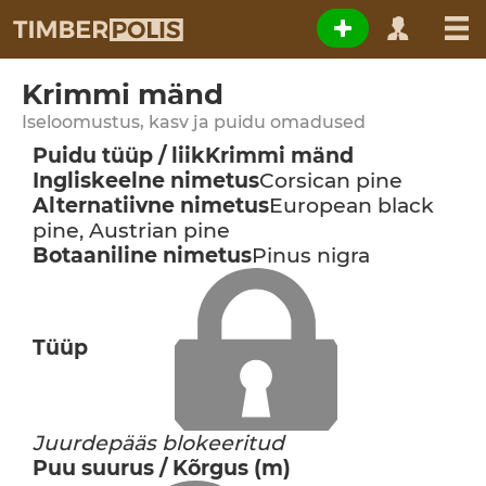
Krimmi mänd
Iseloomustus, kasv ja puidu omadused
Puidu tüüp / liik
Krimmi mänd
Ingliskeelne nimetus
Corsican pine
Alternatiivne nimetus
European black
pine, Austrian pine
Botaaniline nimetus
Pinus nigra
Tüüp
Juurdepääs blokeeritud
Puu suurus / Kõrgus (m)