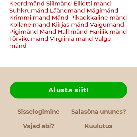
Keerdmänd
Siilmänd
Elliotti mänd
Suhkrumänd
Läänemänd
Mägimänd
Krimmi mänd
Mänd
Pikaokkaline mänd
Kollane mänd
Kiirjas mänd
Vaigumänd
Pigimänd
Mänd
Hall mänd
Harilik mänd
Tõrvikumänd
Virgiinia mänd
Valge
mänd
Alusta siit!
Sisselogimine
Salasõna ununes?
Vajad abi?
Kuulutus