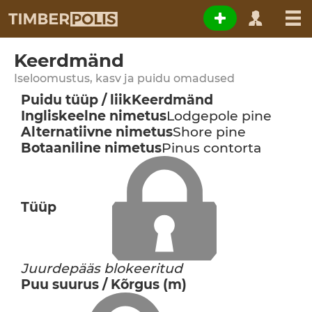
Keerdmänd
Iseloomustus, kasv ja puidu omadused
Puidu tüüp / liik
Keerdmänd
Ingliskeelne nimetus
Lodgepole pine
Alternatiivne nimetus
Shore pine
Botaaniline nimetus
Pinus contorta
Tüüp
Juurdepääs blokeeritud
Puu suurus / Kõrgus (m)