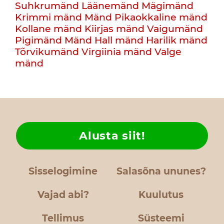
Suhkrumänd
Läänemänd
Mägimänd
Krimmi mänd
Mänd
Pikaokkaline mänd
Kollane mänd
Kiirjas mänd
Vaigumänd
Pigimänd
Mänd
Hall mänd
Harilik mänd
Tõrvikumänd
Virgiinia mänd
Valge
mänd
Alusta siit!
Sisselogimine
Salasõna ununes?
Vajad abi?
Kuulutus
Tellimus
Süsteemi