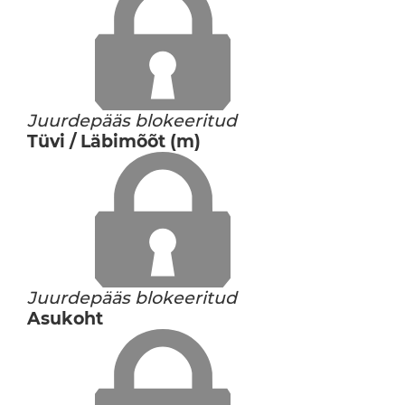
Juurdepääs blokeeritud
Tüvi / Läbimõõt (m)
Juurdepääs blokeeritud
Asukoht