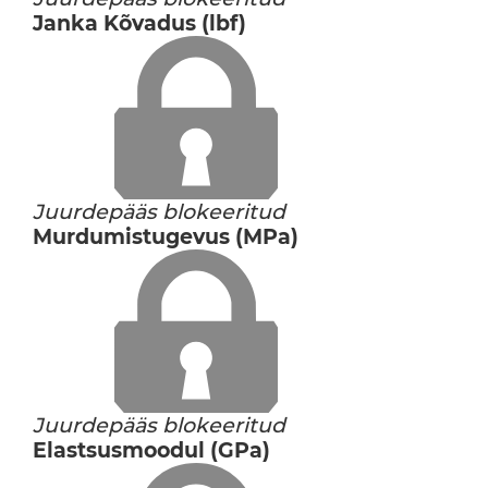
Janka Kõvadus (lbf)
Juurdepääs blokeeritud
Murdumistugevus (MPa)
Juurdepääs blokeeritud
Elastsusmoodul (GPa)