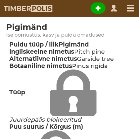
Pigimänd
Iseloomustus, kasv ja puidu omadused
Puidu tüüp / liik
Pigimänd
Ingliskeelne nimetus
Pitch pine
Alternatiivne nimetus
Garside tree
Botaaniline nimetus
Pinus rigida
Tüüp
Juurdepääs blokeeritud
Puu suurus / Kõrgus (m)