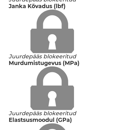
Janka Kõvadus (lbf)
Juurdepääs blokeeritud
Murdumistugevus (MPa)
Juurdepääs blokeeritud
Elastsusmoodul (GPa)