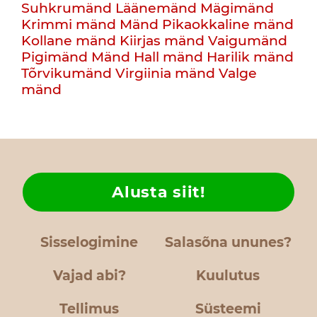
Suhkrumänd
Läänemänd
Mägimänd
Krimmi mänd
Mänd
Pikaokkaline mänd
Kollane mänd
Kiirjas mänd
Vaigumänd
Pigimänd
Mänd
Hall mänd
Harilik mänd
Tõrvikumänd
Virgiinia mänd
Valge
mänd
Alusta siit!
Sisselogimine
Salasõna ununes?
Vajad abi?
Kuulutus
Tellimus
Süsteemi