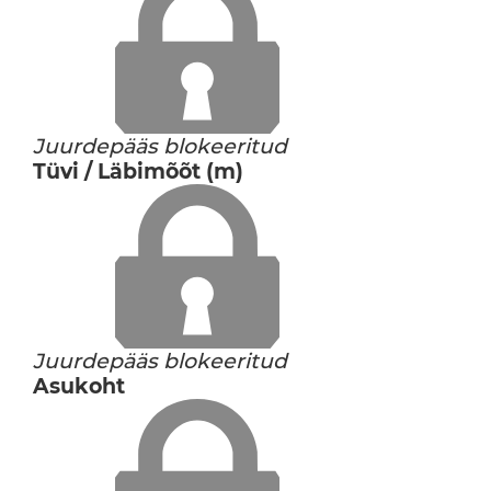
Juurdepääs blokeeritud
Tüvi / Läbimõõt (m)
Juurdepääs blokeeritud
Asukoht