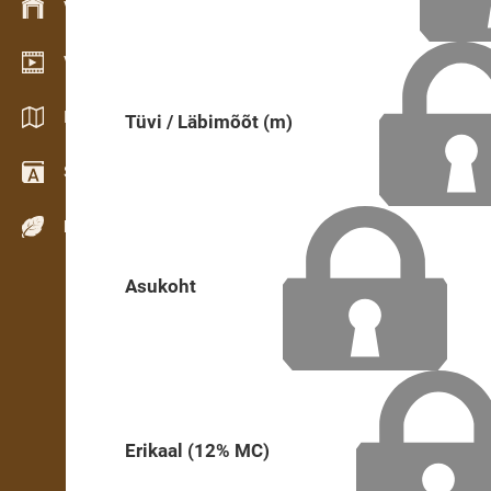
Varude haldamine
Videogalerii
Kataloogid / Brošüürid
Tüvi / Läbimõõt (m)
Sõnastik
Puiduliigid
Asukoht
Erikaal (12% MC)