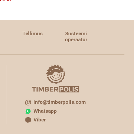
Tellimus
Süsteemi
operaator
info@timberpolis.com
Whatsapp
Viber