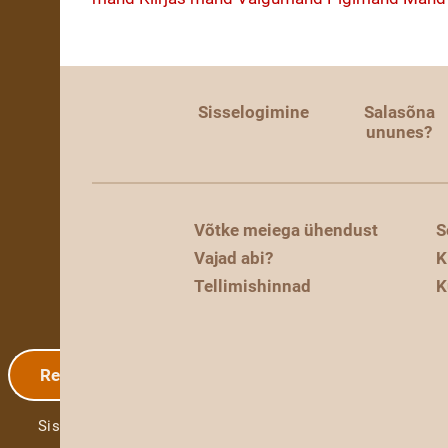
Sisselogimine
Salasõna
ununes?
Võtke meiega ühendust
S
Vajad abi?
K
Tellimishinnad
K
Registreerimine
Sisselogimine