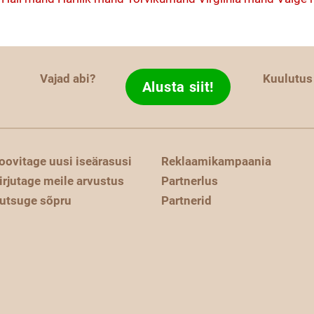
Vajad abi?
Kuulutus
Alusta siit!
oovitage uusi iseärasusi
Reklaamikampaania
irjutage meile arvustus
Partnerlus
utsuge sõpru
Partnerid