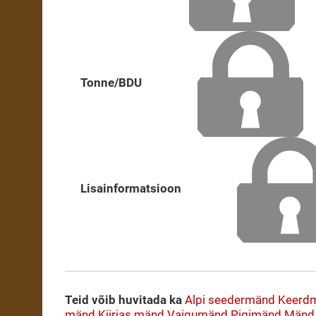
Tonne/BDU
Lisainformatsioon
Teid võib huvitada ka
Alpi seedermänd
Keerd
mänd
Kiirjas mänd
Vaigumänd
Pigimänd
Mänd