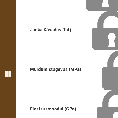
Janka Kõvadus (lbf)
Murdumistugevus (MPa)
Rohkem funktsioone
Elastsusmoodul (GPa)