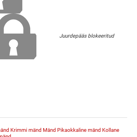
Juurdepääs blokeeritud
änd
Krimmi mänd
Mänd
Pikaokkaline mänd
Kollane
 mänd