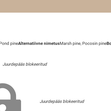
Pond pine
Alternatiivne nimetus
Marsh pine, Pocosin pine
Bo
Juurdepääs blokeeritud
Juurdepääs blokeeritud