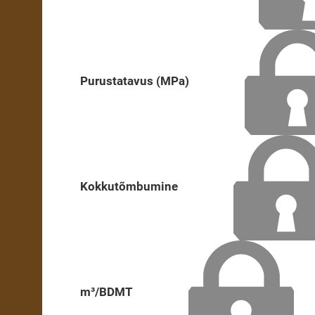
Purustatavus (MPa)
Kokkutõmbumine
m³/BDMT