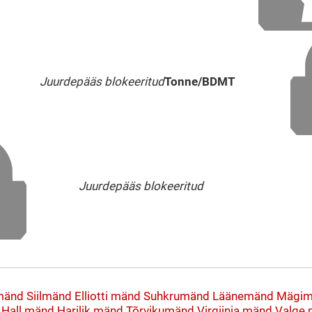
Juurdepääs blokeeritud
Tonne/BDMT
Juurdepääs blokeeritud
mänd
Siilmänd
Elliotti mänd
Suhkrumänd
Läänemänd
Mägim
Hall mänd
Harilik mänd
Tõrvikumänd
Virgiinia mänd
Valge