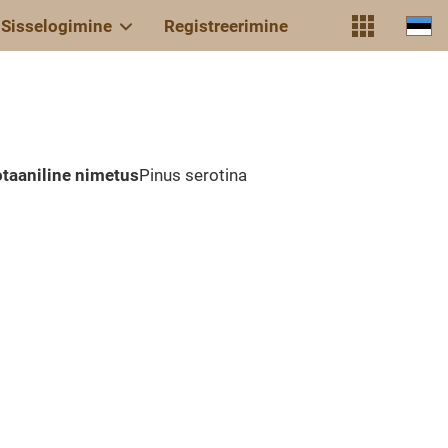
Sisselogimine
Registreerimine
taaniline nimetus
Pinus serotina