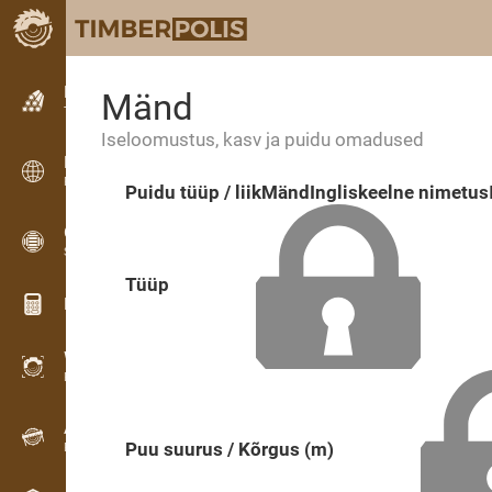
Kuulutused
Mänd
Tekstkuulutused
Iseloomustus, kasv ja puidu omadused
Kuulutused
Rahvusvahelised kuulutused
Puidu tüüp / liik
Mänd
Ingliskeelne nimetus
OPTI-TIMB
Saekavad
Tüüp
Puidu kalkulaatorid
WoodProfi
Puidumaht AI-ga
Andmesalvesti
Puu suurus / Kõrgus (m)
Puidu inventuur välitöödel