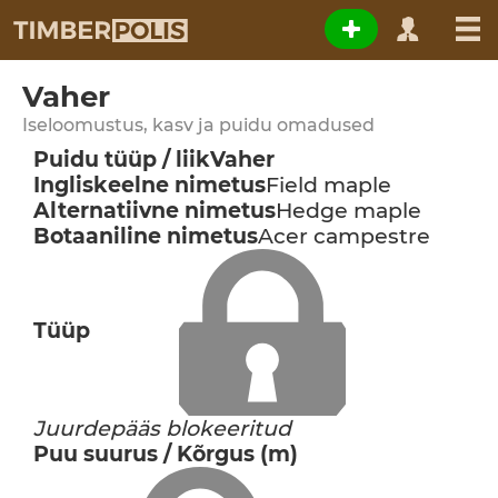
Vaher
Iseloomustus, kasv ja puidu omadused
Puidu tüüp / liik
Vaher
Ingliskeelne nimetus
Field maple
Alternatiivne nimetus
Hedge maple
Botaaniline nimetus
Acer campestre
Tüüp
Juurdepääs blokeeritud
Puu suurus / Kõrgus (m)