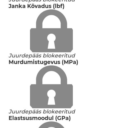
Janka Kõvadus (lbf)
Juurdepääs blokeeritud
Murdumistugevus (MPa)
Juurdepääs blokeeritud
Elastsusmoodul (GPa)