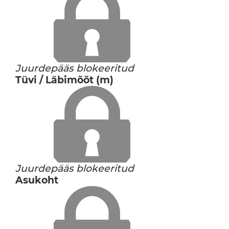
Juurdepääs blokeeritud
Tüvi / Läbimõõt (m)
Juurdepääs blokeeritud
Asukoht