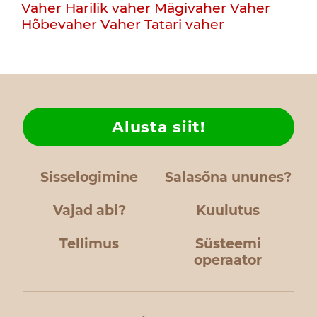
Vaher
Harilik vaher
Mägivaher
Vaher
Hõbevaher
Vaher
Tatari vaher
Alusta siit!
Sisselogimine
Salasõna ununes?
Vajad abi?
Kuulutus
Tellimus
Süsteemi
operaator