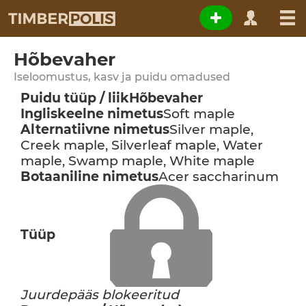
Hõbevaher
Iseloomustus, kasv ja puidu omadused
Puidu tüüp / liik
Hõbevaher
Ingliskeelne nimetus
Soft maple
Alternatiivne nimetus
Silver maple,
Creek maple, Silverleaf maple, Water
maple, Swamp maple, White maple
Botaaniline nimetus
Acer saccharinum
Tüüp
Juurdepääs blokeeritud