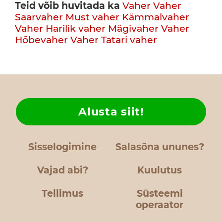
Teid võib huvitada ka
Vaher
Vaher
Saarvaher
Must vaher
Kämmalvaher
Vaher
Harilik vaher
Mägivaher
Vaher
Hõbevaher
Vaher
Tatari vaher
Alusta siit!
Sisselogimine
Salasõna ununes?
Vajad abi?
Kuulutus
Tellimus
Süsteemi
operaator