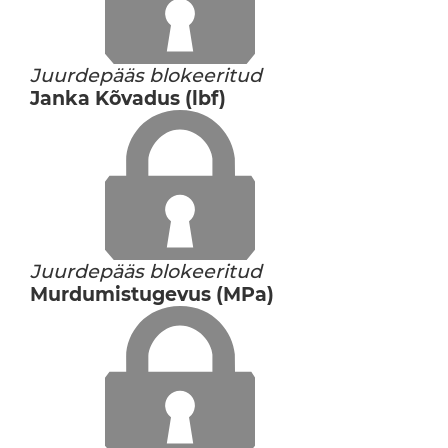
Juurdepääs blokeeritud
Janka Kõvadus (lbf)
Juurdepääs blokeeritud
Murdumistugevus (MPa)