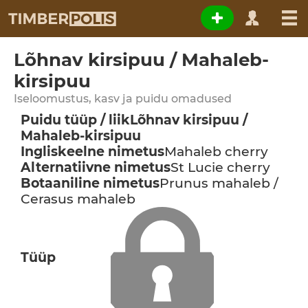
Lõhnav kirsipuu / Mahaleb-
kirsipuu
Iseloomustus, kasv ja puidu omadused
Puidu tüüp / liik
Lõhnav kirsipuu /
Mahaleb-kirsipuu
Ingliskeelne nimetus
Mahaleb cherry
Alternatiivne nimetus
St Lucie cherry
Botaaniline nimetus
Prunus mahaleb /
Cerasus mahaleb
Tüüp