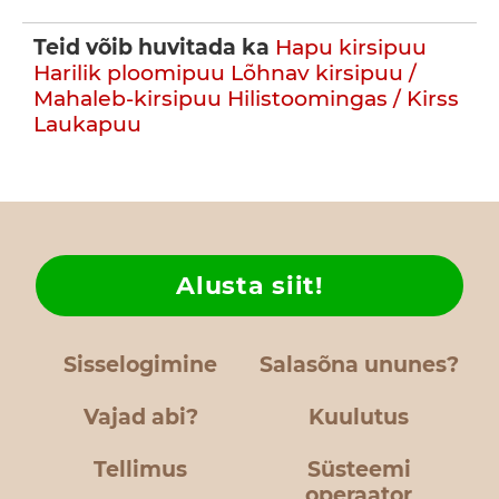
Teid võib huvitada ka
Hapu kirsipuu
Harilik ploomipuu
Lõhnav kirsipuu /
Mahaleb-kirsipuu
Hilistoomingas / Kirss
Laukapuu
Alusta siit!
Sisselogimine
Salasõna ununes?
Vajad abi?
Kuulutus
Tellimus
Süsteemi
operaator