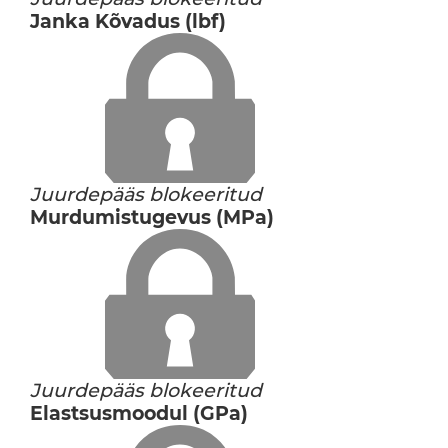
Janka Kõvadus (lbf)
Juurdepääs blokeeritud
Murdumistugevus (MPa)
Juurdepääs blokeeritud
Elastsusmoodul (GPa)