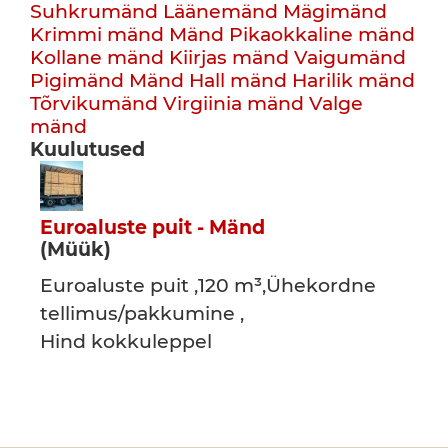
Suhkrumänd
Läänemänd
Mägimänd
Krimmi mänd
Mänd
Pikaokkaline mänd
Kollane mänd
Kiirjas mänd
Vaigumänd
Pigimänd
Mänd
Hall mänd
Harilik mänd
Tõrvikumänd
Virgiinia mänd
Valge
mänd
Kuulutused
Euroaluste puit - Mänd
(Müük)
Euroaluste puit ,120 m³,Ühekordne
tellimus/pakkumine ,
Hind kokkuleppel