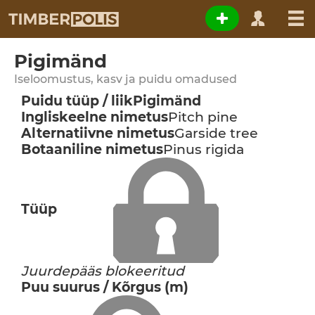
Pigimänd
Iseloomustus, kasv ja puidu omadused
Puidu tüüp / liik
Pigimänd
Ingliskeelne nimetus
Pitch pine
Alternatiivne nimetus
Garside tree
Botaaniline nimetus
Pinus rigida
Tüüp
Juurdepääs blokeeritud
Puu suurus / Kõrgus (m)