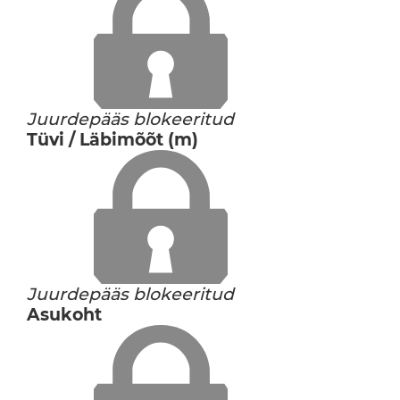
Juurdepääs blokeeritud
Tüvi / Läbimõõt (m)
Juurdepääs blokeeritud
Asukoht