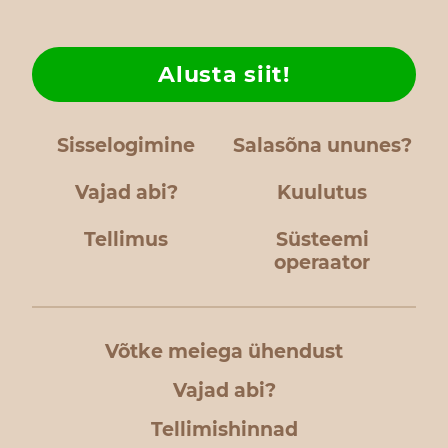
Alusta siit!
Sisselogimine
Salasõna ununes?
Vajad abi?
Kuulutus
Tellimus
Süsteemi
operaator
Võtke meiega ühendust
Vajad abi?
Tellimishinnad