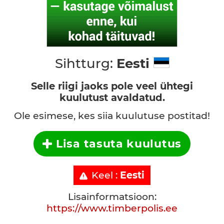
Sihtturg:
Eesti
Selle riigi jaoks pole veel ühtegi
kuulutust avaldatud.
Ole esimese, kes siia kuulutuse postitad!
Lisa tasuta kuulutus
Keel :
Eesti
Lisainformatsioon:
https://www.timberpolis.ee