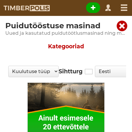
Puidutööstuse masinad
Uued ja kasutatud puidutöötlusmasinad ning metsandusseadmed
Kategooriad
Sihtturg