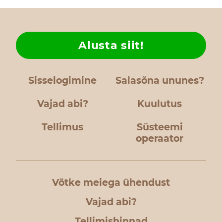
Alusta siit!
Sisselogimine
Salasõna ununes?
Vajad abi?
Kuulutus
Tellimus
Süsteemi
operaator
Võtke meiega ühendust
Vajad abi?
Tellimishinnad