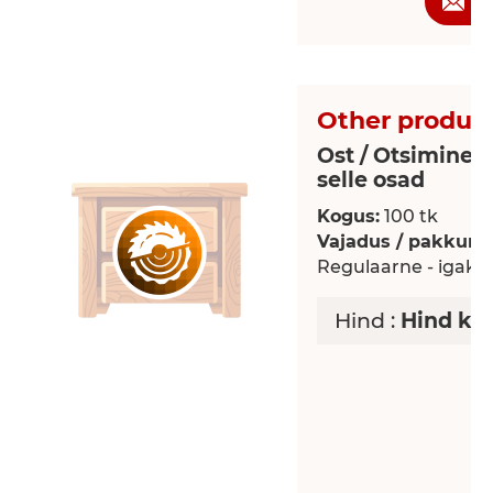
P
Other product
Ost / Otsimine 
selle osad
Kogus:
100 tk
Vajadus / pakkumi
Regulaarne - igaku
Hind :
Hind ko