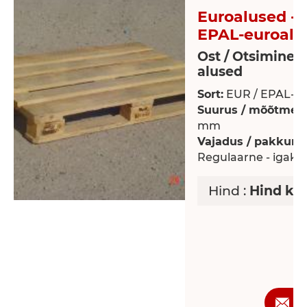
Euroalused - 
EPAL-euroalu
Ost / Otsimine 
alused
Sort:
EUR / EPAL-eu
Suurus / mõõtmed
mm
Vajadus / pakkumi
Regulaarne - igaku
Hind :
Hind ko
P