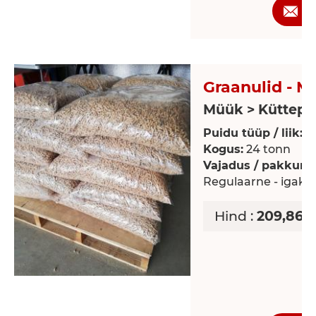
P
Graanulid - 
Müük > Küttepuu
Puidu tüüp / liik:
M
Kogus:
24 tonn
Vajadus / pakkumi
Regulaarne - igaku
Hind :
209,86 