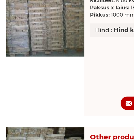
Kvaliteet:
Muu kvali
Paksus x laius:
18 
Pikkus:
1000 mm
Hind :
Hind ko
P
Other product