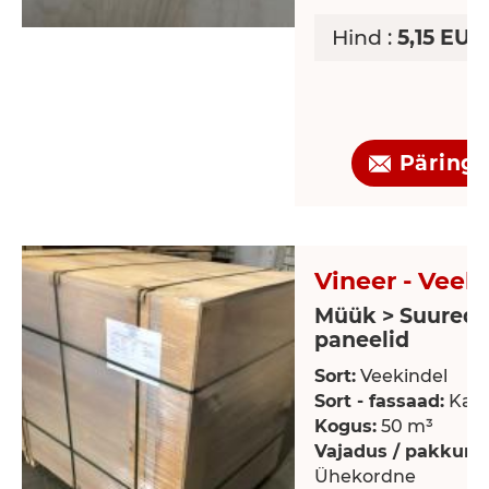
Hind :
5,15 EUR
Päring
Vineer - Veek
Müük > Suured
paneelid
Sort:
Veekindel
Sort - fassaad:
Kas
Kogus:
50 m³
Vajadus / pakkumi
Ühekordne