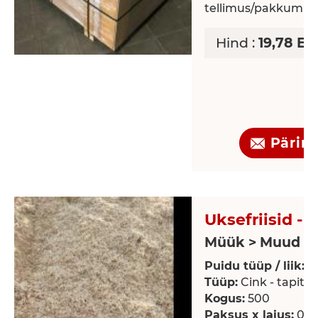
tellimus/pakkumin
Hind :
19,78 EU
Pärin
Uksefriisid - 
Müük > Muud p
Puidu tüüp / liik:
P
Tüüp:
Cink - tapitu
Kogus:
500
Paksus x laius:
0 x