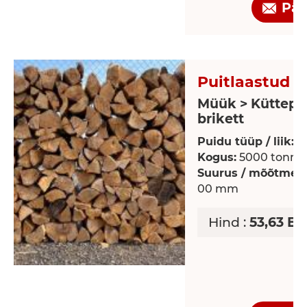
Pär
Puitlaastud -
Müük > Küttepu
brikett
Puidu tüüp / liik:
K
Kogus:
5000 tonn
Suurus / mõõtmed
00 mm
Hind :
53,63 EU