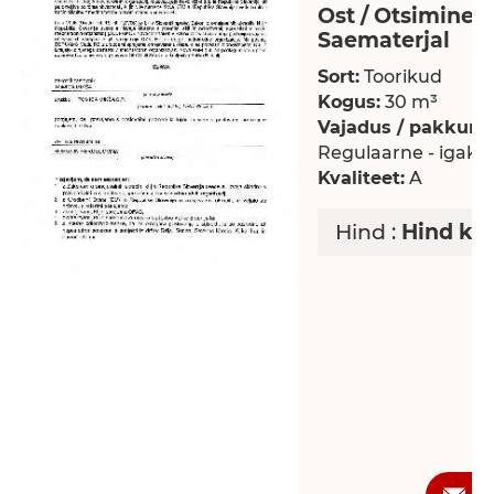
Ost / Otsimine >
Saematerjal
Sort:
Toorikud
Kogus:
30 m³
Vajadus / pakkumi
Regulaarne - igaku
Kvaliteet:
A
Hind :
Hind ko