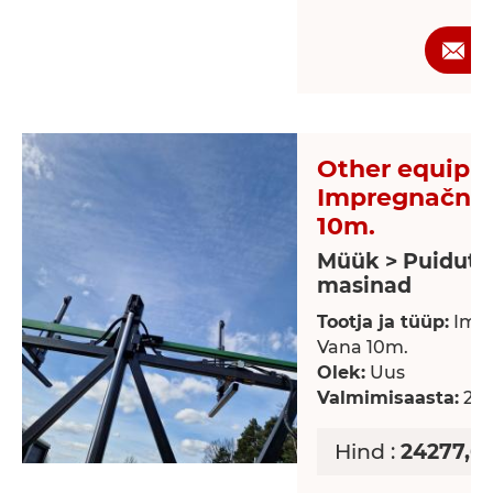
P
Other equipm
Impregnační 
10m.
Müük > Puidutö
masinad
Tootja ja tüüp:
Impr
Vana 10m.
Olek:
Uus
Valmimisaasta:
20
Hind :
24277,65