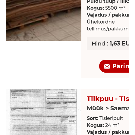
Puidu tüüp / liik:
V
Kogus:
5500 m²
Vajadus / pakkumi
Ühekordne
tellimus/pakkumin
Hind :
1,63 EUR
Päring
Tiikpuu - Tisl
Müük > Saemate
Sort:
Tisleripuit
Kogus:
24 m³
Vajadus / pakkumi