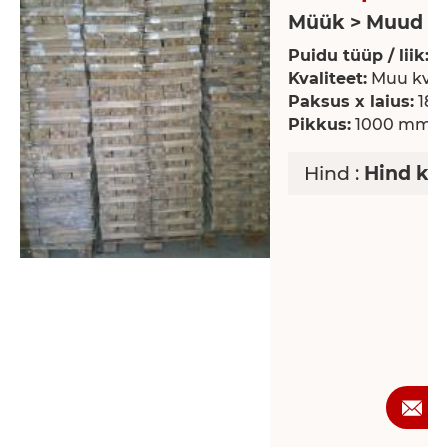
Müük > Muud p
Puidu tüüp / liik:
P
Kvaliteet:
Muu kvali
Paksus x laius:
18 
Pikkus:
1000 mm
Hind :
Hind ko
P