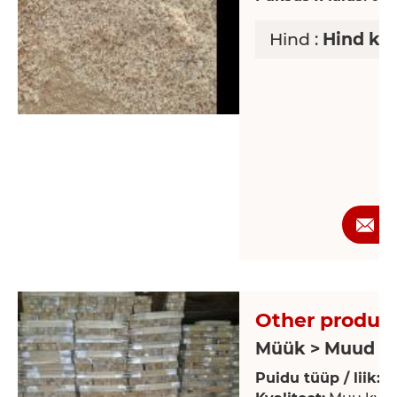
Hind :
Hind ko
P
Other product
Müük > Muud p
Puidu tüüp / liik:
P