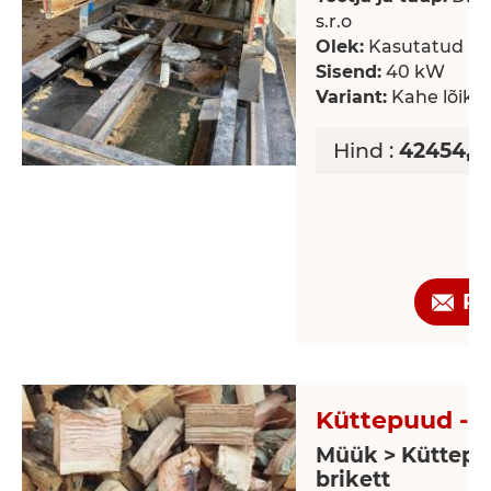
s.r.o
Olek:
Kasutatud
Sisend:
40 kW
Variant:
Kahe lõike
Hind :
42454,9
Pä
Küttepuud - 
Müük > Küttepu
brikett