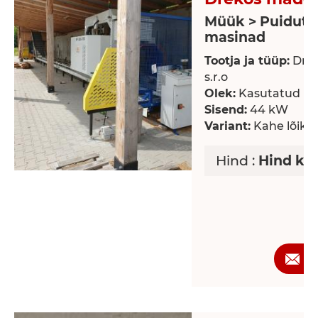
Müük > Puidutö
masinad
Tootja ja tüüp:
Dre
s.r.o
Olek:
Kasutatud
Sisend:
44 kW
Variant:
Kahe lõike
Hind :
Hind ko
P