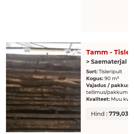
Tamm - Tisler
> Saematerjal
Sort:
Tisleripuit
Kogus:
90 m³
Vajadus / pakkumi
tellimus/pakkumin
Kvaliteet:
Muu kvali
Hind :
779,03 E