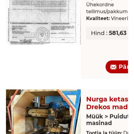
Ühekordne
tellimus/pakkumin
Kvaliteet:
Vineeri kv
Hind :
581,63 E
Päri
Nurga ketass
Drekos made s
Müük > Puidutö
masinad
Tootja ja tüüp:
Dre