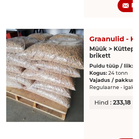
Pä
Graanulid - K
Müük > Küttepu
brikett
Puidu tüüp / liik:
K
Kogus:
24 tonn
Vajadus / pakkumi
Regulaarne - igaku
Hind :
233,18 E