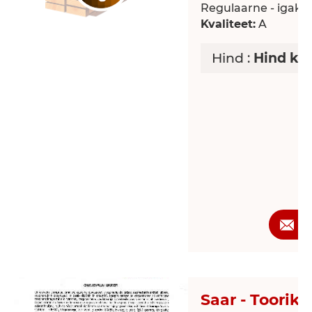
Regulaarne - igaku
Kvaliteet:
A
Hind :
Hind ko
P
Saar - Toorik