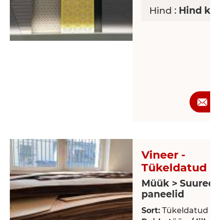
Hind :
Hind ko
P
Vineer -
Tükeldatud
Müük > Suured
paneelid
Sort:
Tükeldatud