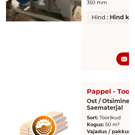
350 mm
Hind :
Hind ko
P
Pappel - Toor
Ost / Otsimine >
Saematerjal
Sort:
Toorikud
Kogus:
50 m³
Vajadus / pakkumi