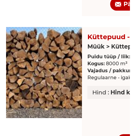
Pär
Küttepuud - 
Müük > Küttepuu
Puidu tüüp / liik:
K
Kogus:
8000 m³
Vajadus / pakkumi
Regulaarne - igaku
Hind :
Hind ko