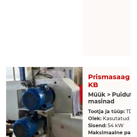
Prismasaag -
KB
Müük > Puidutö
masinad
Tootja ja tüüp:
TD-
Olek:
Kasutatud
Sisend:
54 kW
Maksimaalne palgi