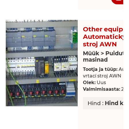
Other equipm
Automatický 
stroj AWN
Müük > Puidutö
masinad
Tootja ja tüüp:
Auto
vrtací stroj AWN
Olek:
Uus
Valmimisaasta:
20
Hind :
Hind ko