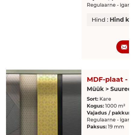
Regulaarne - iganä
Hind :
Hind ko
P
MDF-plaat - K
Müük > Suured 
Sort:
Kare
Kogus:
1000 m²
Vajadus / pakkumi
Regulaarne - iganä
Paksus:
19 mm