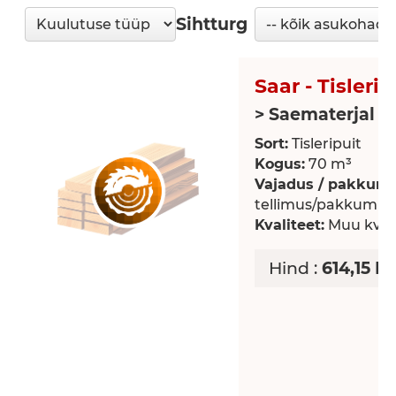
Sihtturg
Saar - Tislerip
> Saematerjal
Sort:
Tisleripuit
Kogus:
70 m³
Vajadus / pakkumi
tellimus/pakkumin
Kvaliteet:
Muu kvali
Hind :
614,15 E