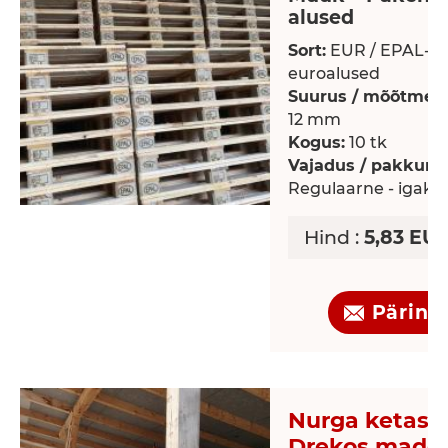
alused
Sort:
EUR / EPAL-
euroalused
Suurus / mõõtmed
12 mm
Kogus:
10 tk
Vajadus / pakkumi
Regulaarne - igaku
Hind :
5,83 EUR
Päring
Nurga ketass
Drekos made s