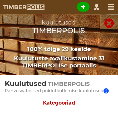
Kuulutused
TIMBERPOLIS
100% tõlge 29 keelde
Kuulutuste avalikustamine 31
TIMBERPOLISe portaalis
Kuulutused
TIMBERPOLIS
Rahvusvahelised puidutöötlemise kuulutused
Kategooriad