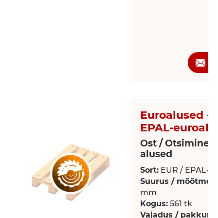
P
Euroalused - 
EPAL-euroalu
Ost / Otsimine 
alused
Sort:
EUR / EPAL-eu
Suurus / mõõtmed
mm
Kogus:
561 tk
Vajadus / pakkumi