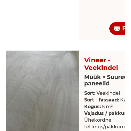
Pä
Vineer -
Veekindel
Müük > Suured
paneelid
Sort:
Veekindel
Sort - fassaad:
Kas
Kogus:
5 m³
Vajadus / pakkumi
Ühekordne
tellimus/pakkumin