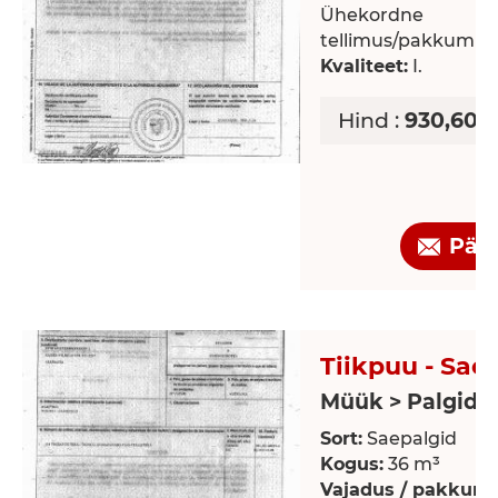
Ühekordne
tellimus/pakkumin
Kvaliteet:
I.
Hind :
930,60 
Pär
Tiikpuu - Sae
Müük > Palgid
Sort:
Saepalgid
Kogus:
36 m³
Vajadus / pakkumi