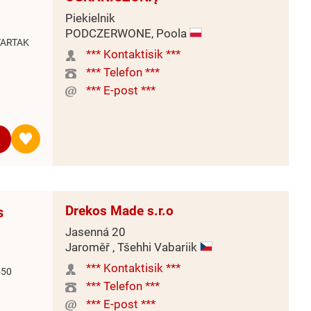
Piekielnik
PODCZERWONE, Poola
TARTAK
*** Kontaktisik ***
*** Telefon ***
*** E-post ***
Drekos Made s.r.o
s
Jasenná 20
Jaroměř , Tšehhi Vabariik
*** Kontaktisik ***
550
*** Telefon ***
*** E-post ***