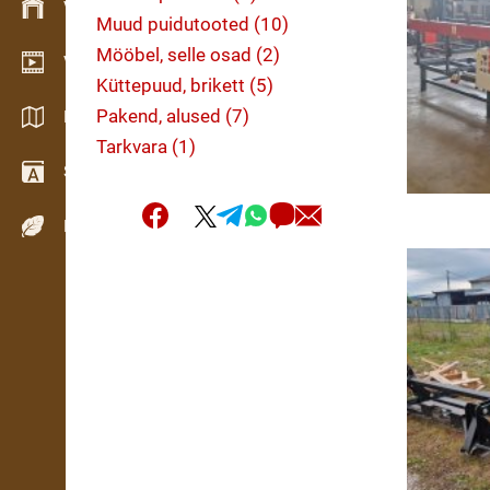
Varude haldamine
Muud puidutooted (10)
Mööbel, selle osad (2)
Videogalerii
Küttepuud, brikett (5)
Pakend, alused (7)
Kataloogid / Brošüürid
Tarkvara (1)
Sõnastik
Puiduliigid