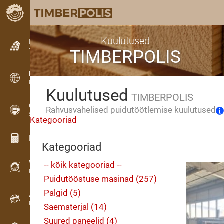
Kuulutused
Kuulutused
TIMBERPOLIS
Tekstkuulutused
Kuulutused
Rahvusvahelised kuulutused
Kuulutused
TIMBERPOLIS
OPTI-TIMB
Rahvusvahelised puidutöötlemise kuulutused
Saekavad
Kategooriad
Puidu kalkulaatorid
Kategooriad
WoodProfi
-- kõik kategooriad --
Puidumaht AI-ga
Puidutööstuse masinad (257)
Palgid (5)
Andmesalvesti
Puidu inventuur välitöödel
Saematerjal (14)
Suured paneelid (4)