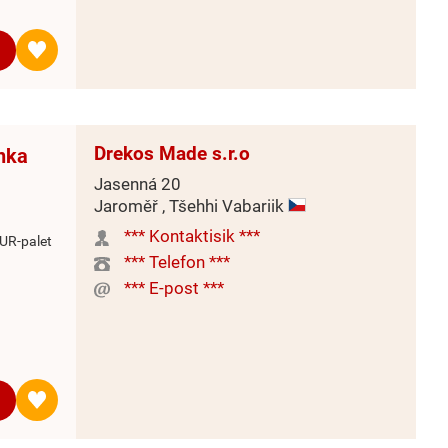
Drekos Made s.r.o
inka
Jasenná 20
Jaroměř , Tšehhi Vabariik
*** Kontaktisik ***
UR-palet
*** Telefon ***
*** E-post ***