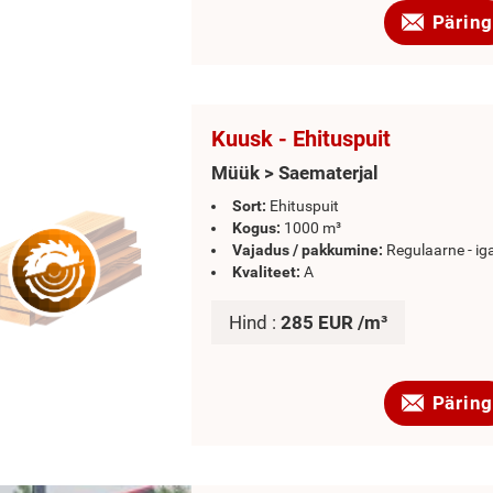
Päring
Kuusk - Ehituspuit
Müük > Saematerjal
Sort:
Ehituspuit
Kogus:
1000 m³
Vajadus / pakkumine:
Regulaarne - ig
Kvaliteet:
A
Hind :
285 EUR /m³
Päring