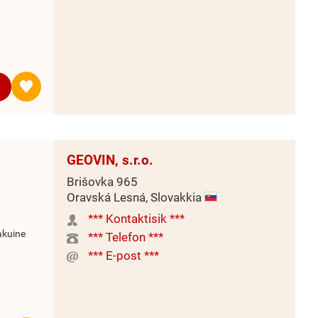
GEOVIN, s.r.o.
Brišovka 965
Oravská Lesná, Slovakkia
*** Kontaktisik ***
akuine
*** Telefon ***
*** E-post ***