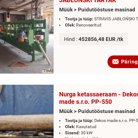
JABŁOŃSKI TARTAK
Müük > Puidutööstuse masinad
Tootja ja tüüp:
STRAVIS JABŁOŃSKI 
Olek:
Renoveeritud
Hind :
452856,48 EUR /tk
Päring
Nurga ketassaeraam - Deko
made s.r.o. PP-550
Müük > Puidutööstuse masinad
Tootja ja tüüp:
Dekos made s.r.o. PP-
Olek:
Kasutatud
Sisend:
30 kW