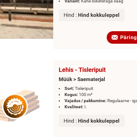
Variant:
Kahe lõiketeraga saag
Hind :
Hind kokkuleppel
Päring
Lehis - Tisleripuit
Müük > Saematerjal
Sort:
Tisleripuit
Kogus:
100 m³
Vajadus / pakkumine:
Regulaarne - ig
Kvaliteet:
I.
Hind :
Hind kokkuleppel