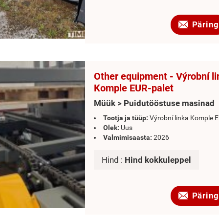
Päring
Other equipment - Výrobní l
Komple EUR-palet
Müük > Puidutööstuse masinad
Tootja ja tüüp:
Výrobní linka Komple E
Olek:
Uus
Valmimisaasta:
2026
Hind :
Hind kokkuleppel
Päring