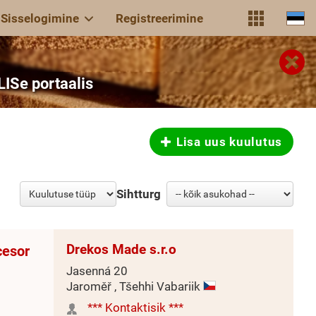
Sisselogimine
Registreerimine
ISe portaalis
Lisa uus kuulutus
Sihtturg
Drekos Made s.r.o
cesor
Jasenná 20
Jaroměř , Tšehhi Vabariik
*** Kontaktisik ***