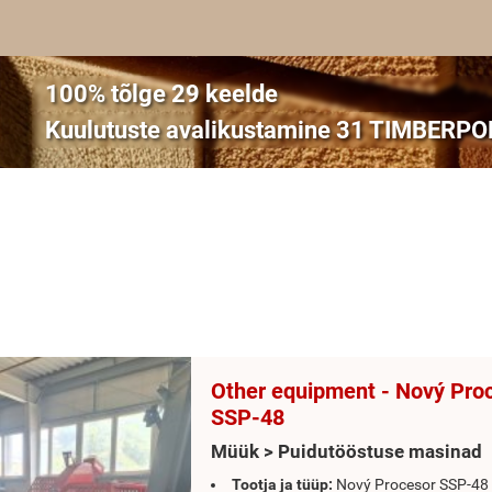
100% tõlge 29 keelde
Kuulutuste avalikustamine 31 TIMBERPOL
Other equipment - Nový Pro
SSP-48
Müük > Puidutööstuse masinad
Tootja ja tüüp:
Nový Procesor SSP-48