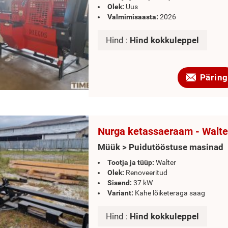
Olek:
Uus
Valmimisaasta:
2026
Hind :
Hind kokkuleppel
Päring
Nurga ketassaeraam - Walte
Müük > Puidutööstuse masinad
Tootja ja tüüp:
Walter
Olek:
Renoveeritud
Sisend:
37 kW
Variant:
Kahe lõiketeraga saag
Hind :
Hind kokkuleppel