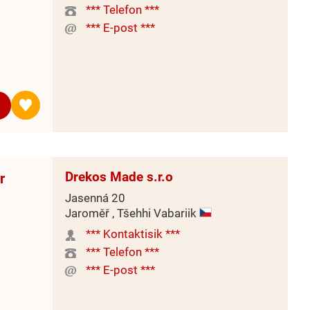
*** Telefon ***
*** E-post ***
Drekos Made s.r.o
r
Jasenná 20
Jaroměř , Tšehhi Vabariik
*** Kontaktisik ***
*** Telefon ***
*** E-post ***