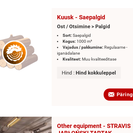
Kuusk - Saepalgid
Ost / Otsimine > Palgid
Sort:
Saepalgid
Kogus:
1000 m³
Vajadus / pakkumine:
Regulaarne -
iganädalane
Kvaliteet:
Muu kvaliteeditase
Hind :
Hind kokkuleppel
Päring
Other equipment - STRAVIS