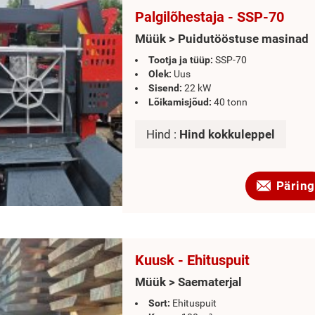
Palgilõhestaja - SSP-70
Müük > Puidutööstuse masinad
Tootja ja tüüp:
SSP-70
Olek:
Uus
Sisend:
22 kW
Lõikamisjõud:
40 tonn
Hind :
Hind kokkuleppel
Päring
Kuusk - Ehituspuit
Müük > Saematerjal
Sort:
Ehituspuit