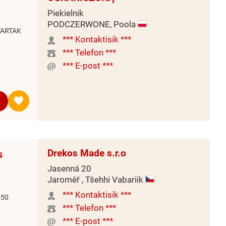
Piekielnik
PODCZERWONE, Poola
TARTAK
*** Kontaktisik ***
*** Telefon ***
*** E-post ***
Drekos Made s.r.o
s
Jasenná 20
Jaroměř , Tšehhi Vabariik
*** Kontaktisik ***
550
*** Telefon ***
*** E-post ***