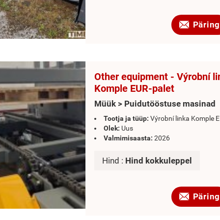
Päring
Other equipment - Výrobní l
Komple EUR-palet
Müük > Puidutööstuse masinad
Tootja ja tüüp:
Výrobní linka Komple E
Olek:
Uus
Valmimisaasta:
2026
Hind :
Hind kokkuleppel
Päring