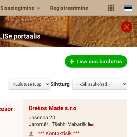
Sisselogimine
Registreerimine
ISe portaalis
Lisa uus kuulutus
Sihtturg
Drekos Made s.r.o
cesor
Jasenná 20
Jaroměř , Tšehhi Vabariik
*** Kontaktisik ***