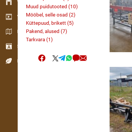
Varude haldamine
Muud puidutooted (10)
Mööbel, selle osad (2)
Videogalerii
Küttepuud, brikett (5)
Pakend, alused (7)
Kataloogid / Brošüürid
Tarkvara (1)
Sõnastik
Puiduliigid