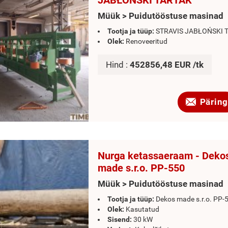
JABŁOŃSKI TARTAK
Müük > Puidutööstuse masinad
Tootja ja tüüp:
STRAVIS JABŁOŃSKI 
Olek:
Renoveeritud
Hind :
452856,48 EUR /tk
Päring
Nurga ketassaeraam - Deko
made s.r.o. PP-550
Müük > Puidutööstuse masinad
Tootja ja tüüp:
Dekos made s.r.o. PP-
Olek:
Kasutatud
Sisend:
30 kW