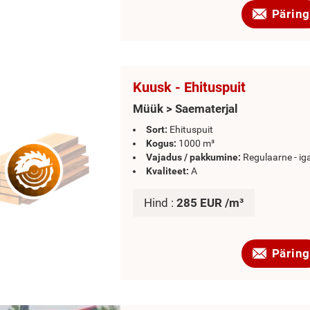
Päring
Kuusk - Ehituspuit
Müük > Saematerjal
Sort:
Ehituspuit
Kogus:
1000 m³
Vajadus / pakkumine:
Regulaarne - ig
Kvaliteet:
A
Hind :
285 EUR /m³
Päring