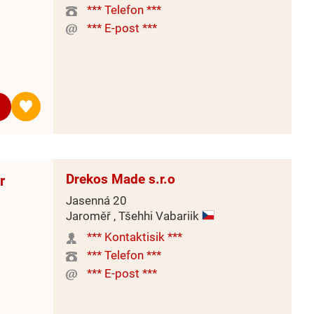
*** Telefon ***
*** E-post ***
Drekos Made s.r.o
r
Jasenná 20
Jaroměř , Tšehhi Vabariik
*** Kontaktisik ***
*** Telefon ***
*** E-post ***