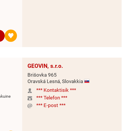
GEOVIN, s.r.o.
Brišovka 965
Oravská Lesná, Slovakkia
*** Kontaktisik ***
akuine
*** Telefon ***
*** E-post ***