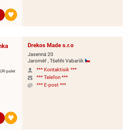
Drekos Made s.r.o
inka
Jasenná 20
Jaroměř , Tšehhi Vabariik
*** Kontaktisik ***
UR-palet
*** Telefon ***
*** E-post ***