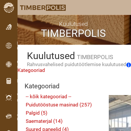
Kuulutused
Kuulutused
TIMBERPOLIS
Tekstkuulutused
Kuulutused
Rahvusvahelised kuulutused
Kuulutused
TIMBERPOLIS
OPTI-TIMB
Rahvusvahelised puidutöötlemise kuulutused
Saekavad
Kategooriad
Puidu kalkulaatorid
Kategooriad
WoodProfi
-- kõik kategooriad --
Puidumaht AI-ga
Puidutööstuse masinad (257)
Palgid (5)
Andmesalvesti
Puidu inventuur välitöödel
Saematerjal (14)
Suured paneelid (4)