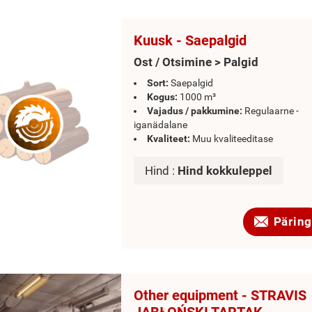
Kuusk - Saepalgid
Ost / Otsimine > Palgid
Sort:
Saepalgid
Kogus:
1000 m³
Vajadus / pakkumine:
Regulaarne -
iganädalane
Kvaliteet:
Muu kvaliteeditase
Hind :
Hind kokkuleppel
Päring
Other equipment - STRAVIS