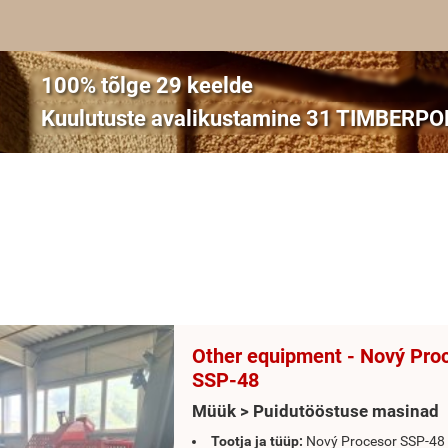
100% tõlge 29 keelde
Kuulutuste avalikustamine 31 TIMBERPOL
Other equipment - Nový Pro
SSP-48
Müük > Puidutööstuse masinad
Tootja ja tüüp:
Nový Procesor SSP-48