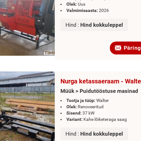
Olek:
Uus
Valmimisaasta:
2026
Hind :
Hind kokkuleppel
Päring
Nurga ketassaeraam - Walte
Müük > Puidutööstuse masinad
Tootja ja tüüp:
Walter
Olek:
Renoveeritud
Sisend:
37 kW
Variant:
Kahe lõiketeraga saag
Hind :
Hind kokkuleppel