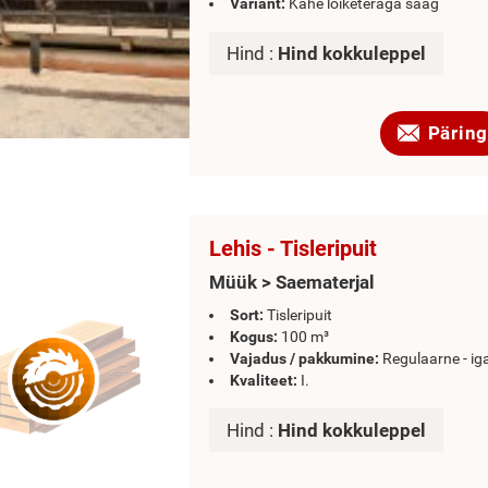
Variant:
Kahe lõiketeraga saag
Hind :
Hind kokkuleppel
Päring
Lehis - Tisleripuit
Müük > Saematerjal
Sort:
Tisleripuit
Kogus:
100 m³
Vajadus / pakkumine:
Regulaarne - ig
Kvaliteet:
I.
Hind :
Hind kokkuleppel