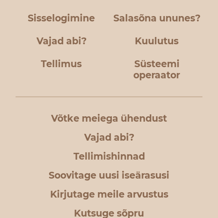
Sisselogimine
Salasõna ununes?
Vajad abi?
Kuulutus
Tellimus
Süsteemi
operaator
Võtke meiega ühendust
Vajad abi?
Tellimishinnad
Soovitage uusi iseärasusi
Kirjutage meile arvustus
Kutsuge sõpru