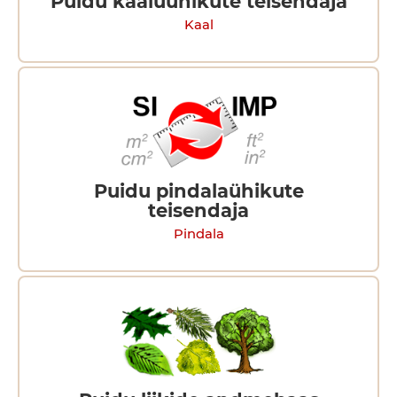
Puidu kaaluühikute teisendaja
Kaal
Puidu pindalaühikute
teisendaja
Pindala