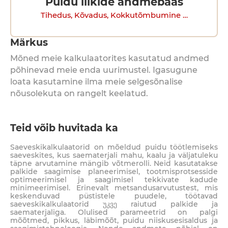
Puidu liikide andmebaas
Tihedus, Kõvadus, Kokkutõmbumine …
Märkus
Mõned meie kalkulaatorites kasutatud andmed
põhinevad meie enda uurimustel. Igasugune
loata kasutamine ilma meie selgesõnalise
nõusolekuta on rangelt keelatud.
Teid võib huvitada ka
Saeveskikalkulaatorid on mõeldud puidu töötlemiseks
saeveskites, kus saematerjali mahu, kaalu ja väljatuleku
täpne arvutamine mängib võtmerolli. Neid kasutatakse
palkide saagimise planeerimisel, tootmisprotsesside
optimeerimisel ja saagimisel tekkivate kadude
minimeerimisel. Erinevalt metsandusarvutustest, mis
keskenduvad püstistele puudele, töötavad
saeveskikalkulaatorid უკვე raiutud palkide ja
saematerjaliga. Olulised parameetrid on palgi
mõõtmed, pikkus, läbimõõt, puidu niiskusesisaldus ja