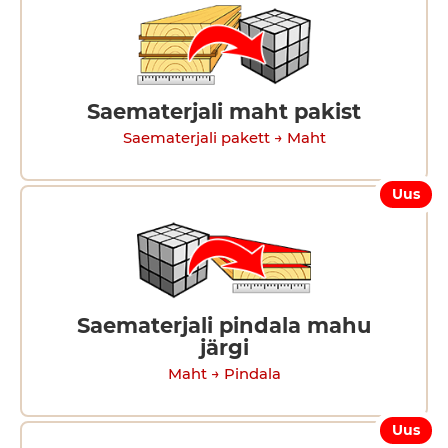
Saematerjali maht pakist
Saematerjali pakett → Maht
Uus
Saematerjali pindala mahu
järgi
Maht → Pindala
Uus