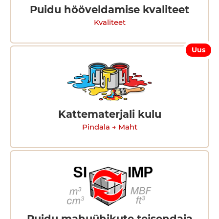
Puidu hööveldamise kvaliteet
Kvaliteet
Uus
Kattematerjali kulu
Pindala → Maht
Puidu mahuühikute teisendaja