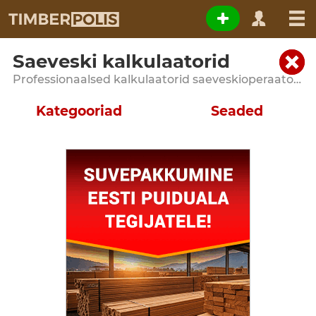
Saeveski kalkulaatorid
Professionaalsed kalkulaatorid saeveskioperaatoritele ja puidutöötlemisettevõtetele
Kategooriad
Seaded