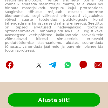
saagimistehnoloogia. Nende andmete põhjal on
võimalik arvutada saematerjali mahtu, selle kaalu või
hinnata materjalikadu saepuru kujul protsentides.
Saagimise tõhusus mõjutab otseselt tootmise
ökonoomikat. Isegi väikesed erinevused väljatulekus
võivad suurte töödeldud puidukoguste korral
tähendada märkimisväärseid rahalisi erinevusi. Seetõttu
on täpsed arvutused hädavajalikud tootmise
optimeerimiseks, hinnakujunduseks ja logistikaks.
Kaasaegsed veebipõhised kalkulaatorid saeveskitele
võimaldavad kiiresti simuleerida erinevaid
puidutöötlemise stsenaariume, aidates suurendada
tõhusust, vähendada jäätmeid ja paremini planeerida
tootmisprotsessi.
Alusta siit!